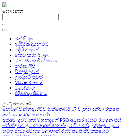
සොයන්න
මුල් පිටුව
ආර්ථික දියුනුවට
දේශීය පුවත්
කෙටි කතා මල්ල
ධනාත්මක චින්තනය
පාඨක ලිපි
විදෙස් පුවත්
උණුසුම් පුවත්
Movie Review
විශේෂාංග
එදිනෙදා ජීවිතය
උණුසුම් පුවත්
නෙවිල් වන්නිආරච්චි ඔක්තෝබර් 17 වැනිදා දක්වා රක්ෂිත
බන්ධනාගාරගත කෙරේ
අත්අඩංගුවට ගත් මහින්දගේ PSO අධිකරණයට රැගෙන එයි
මහින්දගේ ප්‍රධාන ආරක්ෂක නිලධාරී නෙවිල් අත්අඩංගුවට
හිටපු රාජ්‍ය අමාත්‍ය ලොහාන් රත්වත්තේ ජීවිතක්ෂයට