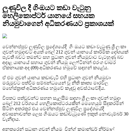
ලුණුවිල දී ගිංඔයට කඩා වැටුනු
හෙලිකොප්ටර් යානයේ සහයක
නියමුවාගෙන් අධිකරණයට ප්‍රකාශයක්
වෙන්නප්පුව ලුණුවිල ප්‍රදේශයේදී ගිං ඔයට කඩා වැටුණු ශ්‍රී ලංකා
ගුවන් හමුදාවට අයත් බෙල් 212 ගුවන් යානයේ කාර්මික දෝශයක්
පැවති බවට තමන්ට සහ ප්‍රධාන ගුවන් නියමුවාට වැටහුණු බව
අදාළ යානයේ සහාය ගුවන් නියමු ලෙෆ්ටිනන් එරංග චාමර
ඒකනායක අද (09) අධිකරණය හමුවේ සඳහන් කළේය.
ඒ එම ගුවන් යානය කඩාවැටී එහි ප්‍රධාන ගුවන් නියමුවා
මරුමුවට පත්වීම සම්බන්ධයෙන් වූ නීති කෘත්‍ය මාරවිල
මහේස්ත්‍රාත් අධිකරණය හමුවේ කැඳවු අවස්ථාවේදීය.
විපතට පත්වූවන්ට සහන සැලසීම සඳහා ශ්‍රී ලංකා ගුවන් හමුදා
බෙල් 212 වර්ගයේ හෙලිකොප්ටරයකින් මෙහෙයුම් සිදුකරමින්
සිටින අතරතුර එය වෙන්නප්පුව ලුණුවිල ප්‍රදේශයේදී
අවාසනාවන්ත ලෙස ගිංඔයට කඩාවැටුණේ ඉකුත් නොවැම්බර් 30
වැනිදාය.
අනතුරෙන් ප්‍රධාන ගුවන් නියමු වින්ග් කමාන්ඩර් නිර්මාල්