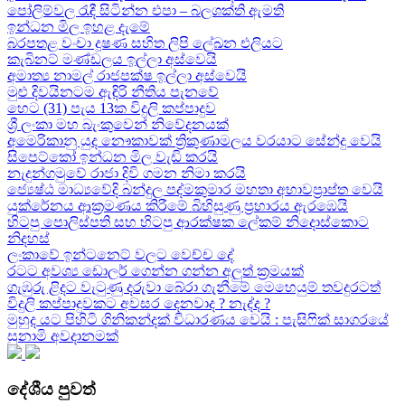
පෝලිම්වල රැඳී සිටින්න එපා – බලශක්ති ඇමති
ඉන්ධන මිල ඉහළ දැමේ
බරපතළ වංචා දූෂණ සහිත ලිපි ලේඛන එලියට
කැබිනට් මණ්ඩලය ඉල්ලා අස්වෙයි
අමාත්‍ය නාමල් රාජපක්ෂ ඉල්ලා අස්වෙයි
මුළු දිවයිනටම ඇඳිරි නීතිය පැනවේ
හෙට (31) පැය 13ක විදුලි කප්පාදුව
ශ්‍රී ලංකා මහ බැංකුවෙන් නිවේදනයක්
අමෙරිකානු යුද නෞකාවක් ත්‍රිකුණාමලය වරයාට සේන්දු වෙයි
සිපෙට්කෝ ඉන්ධන මිල වැඩි කරයි
නැදුන්ගමුවේ රාජා දිවි ගමන නිමා කරයි
ජ්‍යෙෂ්ඨ මාධ්‍යවේදි බන්දුල පද්මකුමාර මහතා අභාවප්‍රාප්ත වෙයි
යුක්රේනය ආක්‍රමණය කිරීමේ බිහිසුණු ප්‍රහාරය ඇරඹෙයි
හිටපු පොලිස්පති සහ හිටපු ආරක්ෂක ලේකම් නිදොස්කොට
නිදහස්
ලංකාවේ ඉන්ටනෙට් වලට වෙච්ච දේ
රටට අවශ්‍ය ඩොලර් ගෙන්න ගන්න අලුත් ක්‍රමයක්
ගැඹුරු ළිදට වැටුණු දරුවා බේරා ගැනීමේ මෙහෙයුම් තවදුරටත්
විදුලි කප්පාදුවකට අවසර දෙනවාද ? නැද්ද ?
මුහුද යට පිහිටි ගිනිකන්දක් විධාරණය වෙයි : පැසිෆික් සාගරයේ
සුනාමි අවදානමක්
දේශීය පුවත්