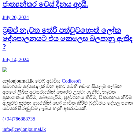
ජාත්‍යන්තර චෙස් දිනය අදයි.
July 20, 2024
ට්‍රම්ප් නැවත තේරී පත්වුවහොත් ලෝක
දේශපාලනයට එය කෙලෙස බලපානු ඇතිද​
?
July 14, 2024
ceylonjournal.lk
වෙබ් අඩවිය
Codiosoft
සමාගමේ දේපොලක් වන අතර මෙහි අඩංගු සියලුම ලේඛන
අපගේ ලිඛිත අවසරයකින් තොරව උපුටා ගැනීම, නැවත
ප්‍රකාශණය කිරීම, බෙදාහැරීම, ප්‍රදර්ශනය කිරීම, විකාශනය කිරීම
ඇතුළුව කුමන අයුරකින් හෝ භාවිත කිරීම බුද්ධිමය දේපල පනත
යටතේ සිරදඬුවම් ලැබිය හැකි අපරාධයකි.
(+94)766888735
info@ceylonjournal.lk