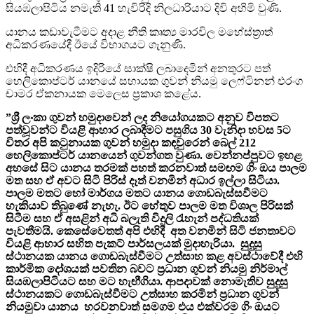
සියඹලාපිටිය නමැති 41 හැවිරිදි නිලධාරියාට දිවි අහිමි වුණි.
යානය කඩාවැටීමට අදාළ නීති කෘත්‍ය මාරවිල මහේස්ත්‍රාත්
අධිකරණයේදී ඊයේ විභාගයට ගැනුණි.
එහිදී අධිකරණය ඉදිරියේ සාක්ෂි ලබාදෙමින් අනතුරට පත්
හෙලිකොප්ටර් යානයේ සහායක ගුවන් නියමු ලෙෆ්ටිනන් එරංග
චාමර ඒකනායක මෙලෙස ප්‍රකාශ කළේය.
”ශ්‍රී ලංකා ගුවන් හමුදාවෙන් ලද නියෝගයකට අනුව විපතට
පත්වූවන්ට වියළි ආහාර ලබාදීමට පසුගිය 30 වැනිදා හවස 5ට
විතර අපි කටුනායක ගුවන් හමුදා කඳවුරෙන් බෙල් 212
හෙලිකොප්ටර් යානයෙන් ගුවන්ගත වුණා. වෙන්නප්පුවට ඉහළ
අහසේ සිට යානය තරමක් පහත් කරනවාත් සමඟම ගිං ඔය පාලම
මත සහ ඒ අවට සිටි පිරිස් දෑත් වනමින් අධාර ඉල්ලා සිටියා.
පාලම මතට හෝ මාර්ගය මතට යානය ගොඩබැස්සවීමට
හැකියාව තිබුණේ නැහැ. ඊට හේතුව පාලම මත විශාල පිරිසක්
සිටීම සහ ඒ අසළින් අධි බලැති විදුලි රැහැන් පද්ධතියක්
පැවතීමයි. කෙසේවෙතත් අපි එහිදී අත වනමින් සිටි ජනතාවට
වියළි ආහාර සහිත පැකට් පාර්සලයක් මුදාහැරියා. සුදුසු
ස්ථානයක යානය ගොඩබැස්වීමට උත්සාහ කළ අවස්ථාවේදී එහි
කාර්මික දෝශයක් පවතින බවට ප්‍රධාන ගුවන් නියමු නිර්මාල්
සියඹලාපිටියට සහ මට හැඟීගියා. ආපදාවක් නොමැතිව සුදුසු
ස්ථානයකට ගොඩබැස්වීමට උත්සාහ කරමින් ප්‍රධාන ගුවන්
නියමුවා යානය හරවනවාත් සමගම එය එක්වරම ගිං ඔයට