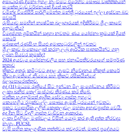
අසාධාරණ දීමනා ඉහළ නැංවීමට එරෙහිව සෞඛ්‍ය වෘත්තිකයන්
සංකේත වැඩ වර්ජනයක් දියත් කරයි
චමින්ද විජේසිරි පාර්ලිමේන්තු මන්ත්‍රී ධූරයෙන් ඉල්ලා අස්වන බව
පවසයි
රුසියාව සමඟින් න්‍යෂ්ටික බලාගාරයක් ඉදිකිරීමට ශ්‍රී ලංකාවේ
අනුමැතිය?
විදෙස්ගත ශ්‍රමිකයින් සඳහා නවතම ණය යෝජනා ක්‍රමයක් දියත්
කෙරේ
රොෂාන් රණසිංහ සියළු අමාත්‍යධූරවලින් ඉවතට​
ශ්‍රී ලංකාව බංකොලොත් කරනු ලැබූ ආර්ථික ඝාතකයින්ට ගනු
ලබන පියවර කුමක්ද​?
2024 අයවැය යෝජනාවලිය​ සහ ජනාධිපතිවරයාගේ සම්පූර්ණ
කතාව​
ක්‍රිකට් අතුරු කමිටුවට අදාළ ගැසට් නිවේදනය නිකුත් කෙරේ
ක්‍රීඩා ඇමතිගේ නියමය​ සහ ක්‍රිකට් රසිකයින්ගේ
බලාපොරොත්තුව.
අද (31) මධ්‍යම රාත්‍රියේ සිට ඉන්ධන මිල සංශෝධනය කිරීමට
ලංකා ඛනිජ තෙල් සංස්ථාව තීරණය කර තිබේ.
ජාතික හැඳුනුම්පත් ආශ්‍රිත සේවා ගාස්තු ඉහළට
කෙහෙළිය රඹුක්වැල්ල සෞඛ්‍ය ඇමති ධූරයෙන් ඉවතට​.
ප්‍රකට ව්‍යාපාරික ලලිත් කොතලාවල මහතා අභාවප්‍රාප්ත වෙයි.
අද දින​ සිට විදුලි ගාස්තු වැඩිවන ආකාරය​.
ලංකා විදුලිබල මණ්ඩලය විසින් යොමු කර ඇති දත්ත නිරවද්‍ය
නැහැ. PUCSL
වැසි සහිත කාලගුණික තත්ත්වය තවදුරටත්. මාතර ප්‍රදේශයට