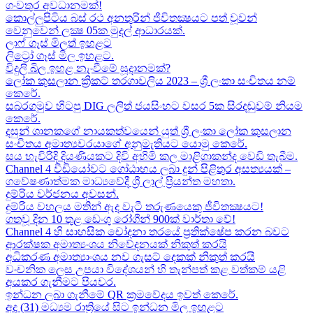
ගංවතුර අවධානමක්!
කොල්ලුපිටිය බස් රථ අනතුරින් ජීවිතක්‍ෂයට පත් වූවන්
වෙනුවෙන් ලක්‍ෂ 05ක​ මුදල් ආධාරයක්​.
ලාෆ් ගෑස් මිලත් ඉහළට​
ලිට්‍රෝ ගෑස් මිල​ ඉහළට​.
විදුලි බිල ඉහළ නැංවීමේ සූදානමක්?
ලෝක කුසලාන ක්‍රිකට් තරගාවලිය 2023 – ශ්‍රී ලංකා සංචිතය නම්
කෙරේ​.
සබරගමුව හිටපු DIG ලලිත් ජයසිංහට වසර 5ක සිරදඬුවම් නියම
කෙරේ.
දසුන් ශානකගේ නායකත්වයෙන් යුත් ශ්‍රී ලංකා ලෝක කුසලාන
සංචිතය අමාත්‍යවරයාගේ අනුමැතියට​ යොමු කෙරේ.
සය හැවිරිදි දියණියකට දිවි අහිමි කල මාළිගාකන්ද වෙඩි තැබීම​.
Channel 4 වීඩියෝවට ගෝඨාභය ලබා දුන් පිළිතුර අසත්‍යයක් –
ගවේෂණාත්මක මාධ්‍යවේදී ශ්‍රී ලාල් ප්‍රියන්ත මහතා.
දුම්රිය වර්ජනය අවසන්.
දුම්රිය වහලය මතින් ඇද​ වැටී තරුණයෙකු ජීවිතක්‍ෂයට​!
ගතවූ දින 10 තුළ ඩෙංගු රෝගීන් 900ක් වාර්තා වේ!
Channel 4 හි සාහසික චෝදනා තරයේ ප්‍රතික්ෂේප කරන බවට
ආරක්ෂක අමාත්‍යංශය නිවේදනයක් නිකුත් කරයි
අධිකරණ අමාත්‍යාංශය නව ගැසට් දෙකක් නිකුත් කරයි
වංචනික ලෙස උපයා විදේශයන් හි තැන්පත් කළ​ වත්කම් යළි
අයකර ගැනීමට පියවර​.
ඉන්ධන ලබා ගැනීමේ QR ක්‍රමවේදය ඉවත් කෙරේ.
අද (31) මධ්‍යම රාත්‍රියේ සිට ඉන්ධන මිල ඉහළට