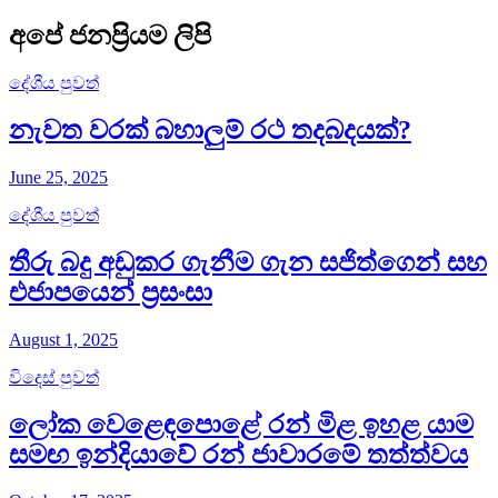
අපේ ජනප්‍රියම ලිපි
දේශීය පුවත්
නැවත වරක් බහාලුම් රථ තදබදයක්?
June 25, 2025
දේශීය පුවත්
තීරු බදු අඩුකර ගැනීම ගැන සජිත්ගෙන් සහ
එජාපයෙන් ප්‍රසංසා
August 1, 2025
විදෙස් පුවත්
ලෝක වෙළෙඳපොළේ රන් මිළ ඉහළ යාම
සමඟ ඉන්දියාවේ රන් ජාවාරමේ තත්ත්වය