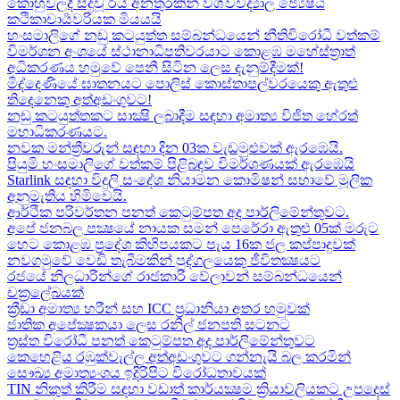
කොහුවලදී සිදුවූ රිය අනතුරකින් විශ්වවිද්‍යාල ජ්‍යෙෂ්ඨ
කථිකාචාර්‍යවරියක මියයයි
හංසමාලිගේ නඩු කටයුත්ත සම්බන්ධයෙන් නීතිවිරෝධී වත්කම්
විමර්ශන අංශයේ ස්ථානාධිපතිවරයාට කොළඹ මහේස්ත්‍රාත්
අධිකරණය හමුවේ පෙනී සිටින ලෙස දැනුම්දීමක්!
මිද්දෙණියේ ඝාතනයට පොලිස් කොස්තාපල්වරයෙකු ඇතුළු
තිදෙනෙකු අත්අඩංගුවට​!
නඩු කටයුත්තකට සාක්‍ෂි ලබාදීම සඳහා අමාත්‍ය විජිත හේරත්
මහාධිකරණයට​.
නවක මන්ත්‍රීවරුන් සඳහා දින 03ක වැඩමුළුවක් ඇරඹෙයි.
පියුමි හංසමාලිගේ වත්කම් පිළිබඳව විමර්ශණයක් ඇරඹෙයි
Starlink සඳහා විදුලි සංදේශ නියාමන කොමිෂන් සභාවේ මූලික
අනුමැතිය හිමිවෙයි.
ආර්ථික පරිවර්තන පනත් කෙටුම්පත අද පාර්ලිමේන්තුවට.
අපේ ජනබල පක්‍ෂයේ නායක සමන් පෙරේරා ඇතුළු 05ක් මරුට​
හෙට කොළඹ ප්‍රදේශ කිහිපයකට පැය 16ක ජල කප්පාදුවක්
නවගමුවේ වෙඩි තැබීමකින් පුද්ගලයෙකු ජීවිතක්‍ෂයට​
රජයේ නිලධාරීන්ගේ රාජකාරි වේලාවන් සම්බන්ධයෙන්
චක්‍රලේඛයක්
ක්‍රීඩා අමාත්‍ය හරීන් සහ​ ICC ප්‍රධානියා අතර හමුවක්
ජාතික අපේක්‍ෂකයා ලෙස රනිල් ජනපති සටනට​
ත්‍රස්ත විරෝධී පනත් කෙටුම්පත අද පාර්ලිමේන්තුවට​
කෙහෙළිය රඹුක්වැල්ල අත්අඩංගුවට ගන්නැයි බල කරමින්
සෞඛ්‍ය අමාත්‍යංශය ඉදිරිපිට විරෝධතාවයක්
TIN නිකුත් කිරීම සඳහා වඩාත් කාර්යක්‍ෂම ක්‍රියාවලියකට උපදෙස්