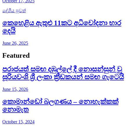
October 17, 2025
දේශීය පුවත්
කෙහෙළිය ඇතුළු 11කට අධිචෝදනා භාර
දෙයි
June 26, 2025
Featured
පරාජයත් සමඟ දඹුල්ලේ දී නොසන්සුන් වූ
සූරියවංශි ශ්‍රී ලංකා ක්‍රීඩකයන් සමඟ ගැටෙයි
June 15, 2026
කොමාන්ඩෝ බලගණය – නොහැක්කක්
නොමැත​
October 15, 2024