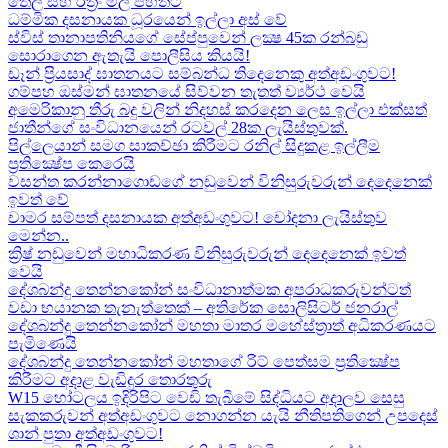
තෙල් සහ රත්‍රං මිල පහතට
ධම්මික දසනායක ධූරයෙන් ඉල්ලා අස් වේ
ස්විස් තානාපතිනියගේ සේප්පුවෙන් ලක්‍ෂ 45ක රන්බඩු
සොරාගෙන ඇතැයි පොලීසිය කියයි!
ඩෑන් ප්‍රියසාද් ඝාතනයට සම්බන්ධ තිදෙනෙකු අත්අඩංගුවට​!
ගම්පහ ඔස්මන් ඝාතනයේ සිව්වන තැතත් ව්‍යර්ථ වෙයි
අමෙරිකානු තීරු බදු වලින් නිදහස් කරදෙන ලෙස ඉල්ලා එක්සත්
ජාතීන්ගේ සංවිධානයෙන් රටවල් 28ක ලැයිස්තුවක්.
පිල්ලෙයාන් සමග සාකච්ඡා කිරීමට රනිල් සිදුකළ ඉල්ලීම
ප්‍රතික්‍ෂේප කෙරෙයි
වසන්ත කරන්නාගොඩගේ නඩුවෙන් විනිසුරුවරුන් දෙදෙනෙක්
ඉවත් වේ
චාමර සම්පත් දසනායක අත්අඩංගුවට​! චෝදනා ලැයිස්තුව
මෙන්න​..
ක්‍රිෂ් නඩුවෙන් මහාධිකරණ විනිසුරුවරුන් දෙදෙනෙක් ඉවත්
වෙයි
දේශබන්දු තෙන්නකෝන් සංවිධානාත්මක අපරාධකරුවන්ටත්
වඩා භයානක තැනැත්තෙක් – අතිරේක සොලිසිටර් ජනරාල්
දේශබන්දු තෙන්නකෝන් මහතා මාතර මහේස්ත්‍රාත් අධිකරණයට
පැමිණෙයි
දේශබන්දු තෙන්නකෝන් මහතාගේ රිට් පෙත්සම ප්‍රතික්‍ෂේප
කිරීමට අදාළ වැඩිදුර තොරතුරු
W15 හෝටලය ඉදිරිපිට වෙඩි තැබීමේ සිද්ධියට අදාලව​ සෙසු
සැකකරුවන් අත්අඩංගුවට නොගන්න යැයි නීතිපතිගෙන් උපදෙස්
ශාන් පුතා අත්අඩංගුවට!