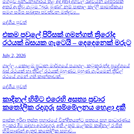
මීගමුව බන්ධනාගාරය තුළ අද (05) දහවල් රැඳවියන් දෙපිරිසක්
අතර ඇතිවූ ගැටුම "බූරු මූණා" නම් පාතාල කල්ලි සාමාජිකයා
සමග සමීප සබඳතා පවත්වන මත්ද්‍රව්‍ය...
දේශීය පුවත්
එකම පවුලේ පිරිසක් ගමන්ගත් ත්‍රිරෝද
රථයක් බසයක ගැටෙයි – දෙදෙනෙක් මරුට
July 2, 2026
ගාල්ල - කොළඹ ප්‍රධාන මාර්ගයේ පයාගල, කටුකුරුන්ද ප්‍රදේශයේ
බස් රථයක් හා ත්‍රීවිල් රථයක් මුහුණට මුහුණ ගැටීමෙන් ත්‍රීවිල්
රථයේ ගමන් ගත් කාන්තාවක්...
දේශීය පුවත්
කාදිනල් හිමිට එරෙහි අසත්‍ය ප්‍රචාර
කතෝලික රදගුරු සම්මේලනය හෙළා දකී
පාස්කු ඉරිදා ත්‍රස්ත ප්‍රහාරයේ වින්දිතයන්ට සත්‍යය සහ සාධාරණය
ඉටුකර දීම සඳහා අගරදගුරු අති උතුම් මැල්කම් කාදිනල් රංජිත්
හිමිපාණන් ඇතුළු කතෝලික සභාව...