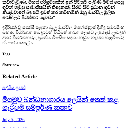
කඩාවැටුණා. මහත් පරිශ්‍රමයකින් ඉන් පිටතට පැමිණි මමත් සෙසු
ගුවන් හමුදා සාමාජිකයින් තිදෙනාත්, සිරවී සිටි ප්‍රධාන ගුවන්
නියමුවාගේ බඳ පටි ඉවත් කර කඩිනමින් ඔහු මාරවිල මූලික
රෝහලට පිටත්කර යැව්වා”
ඉදිරිපත් වූ සාක්ෂි සළකා බැලූ මාරවිල මහේස්ත්‍රාත් දිනිඳු සමරසිංහ
මහතා විමර්ශන තවදුරටත් විධිමත් කරන ලෙසට උපදෙස් ලබාදුන්
අතර විමර්ශනවල ප්‍රගතිය විමසීම සඳහා නඩුව නැවත කැඳවීමටද
නියෝග කළේය.
Tags
Share now
Related Article
දේශීය පුවත්
මීගමුව බන්ධනාගාරය ලෙයින් තෙත් කළ
ගැටුමේ සම්පූර්ණ කතාව
July 5, 2026