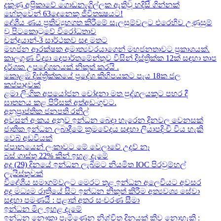
දකුණු අප්‍රිකාවේ ගොඩනැගිල්ලක ඇතිවූ හදිසි ගින්නක්
හේතුවෙන් 63දෙනෙකු ජීවිතක්‍ෂයට​!
දේශීය​ ණය ප්‍රතිව්‍යුහගත කිරීමේ සැලසුම්වලට එරෙහිව උණුසුම්
වූ පිටකොටුවේ විරෝධතාව
චන්ද්‍රයාන්-3 සාර්ථකව සඳ මතට​
මහජන ආරක්ෂක අමාත්‍යවරයාගෙන් මහජනතාවට ප්‍රකාශයක්.
කාලගුණ විද්‍යා දෙපාර්තමේන්තුව විසින් දිස්ත්‍රික්ක 12ක් සඳහා තාප
දර්ශක උපදේශනයක් නිකුත් කරයි .
කොළඹ දිස්ත්‍රික්කයේ ප්‍රදේශ කිහිපයකට පැය 18ක ජල
කප්පාදුවක්
ළමා ලිංගික අපයෝජන චෝදනා මත පුද්ගලයකුට පහර දී
ඝාතනය කළ පිරිසක් අත්අඩංගුවට.
අනුප්‍රාප්තික ජනපති රනිල්
අවසන් අංකය අනුව ඉන්ධන බෙදා හැරෙන දිනවල වෙනසක්
ජාතික ඉන්ධන ලබාදීමේ ක්‍රමවේදය සඳහා ලියාපදිංචි විය හැකි
වෙබ් අඩවියක්
ජපානයෙන් ලංකාවට මේ වෙලාවේ උදව් නෑ
බස් ගාස්තු 22% කින් ඉහළ දැමේ
අද (29) දිනයේ ඉන්ධන ලැබීමට නියමිත IOC පිරවුම්හල්
ලැයිස්තුවක්
විදේශීය සමාගම්වලට මෙරට තුළ ඉන්ධන අලෙවියට අවසර
අද මධ්‍යම රාත්‍රියේ සිට ඉන්ධන නිකුත් කිරීම අත්‍යවශ්‍ය සේවා
සඳහා පමණයි : පළාත් අතර සංචරණ සීමා
ඉන්ධන මිල ඉහළ දැමේ
ඉන්ධන නෞකා පැමිණෙන නිශ්චිත දිනයක් කිව නොහැකි :