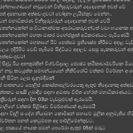
න්නාගොඩගේ නඩුවෙන් විනිසුරුවරුන් දෙදෙනෙක් ඉවත් වේ
පත් දසනායක අත්අඩංගුවට​! චෝදනා ලැයිස්තුව මෙන්න​..
ඩුවෙන් මහාධිකරණ විනිසුරුවරුන් දෙදෙනෙක් ඉවත් වෙයි
 තෙන්නකෝන් සංවිධානාත්මක අපරාධකරුවන්ටත් වඩා භයානක තැ
 තෙන්නකෝන් මහතා මාතර මහේස්ත්‍රාත් අධිකරණයට පැමිණෙයි
තෙන්නකෝන් මහතාගේ රිට් පෙත්සම ප්‍රතික්‍ෂේප කිරීමට අදාළ වැඩ
ය ඉදිරිපිට වෙඩි තැබීමේ සිද්ධියට අදාලව​ සෙසු සැකකරුවන් අ
 අත්අඩංගුවට!
ිදුවූ රිය අනතුරකින් විශ්වවිද්‍යාල ජ්‍යෙෂ්ඨ කථිකාචාර්‍යවරියක මිය
ේ නඩු කටයුත්ත සම්බන්ධයෙන් නීතිවිරෝධී වත්කම් විමර්ශන අං
ී සිටින ලෙස දැනුම්දීමක්!
යේ ඝාතනයට පොලිස් කොස්තාපල්වරයෙකු ඇතුළු තිදෙනෙකු අත්අඩං
්තකට සාක්‍ෂි ලබාදීම සඳහා අමාත්‍ය විජිත හේරත් මහාධිකරණයට​.
‍රීවරුන් සඳහා දින 03ක වැඩමුළුවක් ඇරඹෙයි.
ංසමාලිගේ වත්කම් පිළිබඳව විමර්ශණයක් ඇරඹෙයි
සඳහා විදුලි සංදේශ නියාමන කොමිෂන් සභාවේ මූලික අනුමැතිය හිම
රිවර්තන පනත් කෙටුම්පත අද පාර්ලිමේන්තුවට.
 පක්‍ෂයේ නායක සමන් පෙරේරා ඇතුළු 05ක් මරුට​