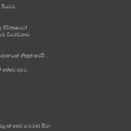
පියවර​.
ජීවිතක්‍ෂයට​!
ටුවේ විරෝධතාව
පදේශනයක් නිකුත් කරයි .
 අත්අඩංගුවට.
 : පළාත් අතර සංචරණ සීමා