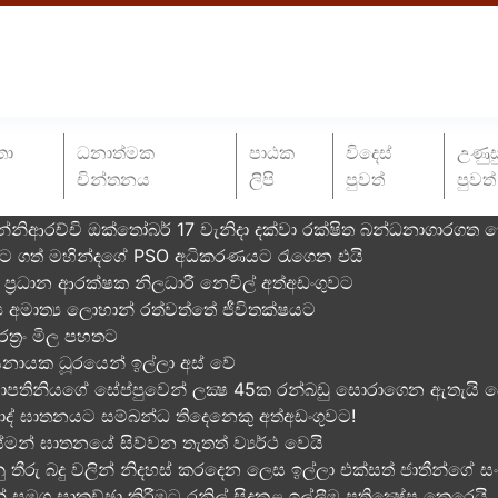
තා
ධනාත්මක
පාඨක
විදෙස්
උණුස
චින්තනය
ලිපි
පුවත්
පුවත්
න්නිආරච්චි ඔක්තෝබර් 17 වැනිදා දක්වා රක්ෂිත බන්ධනාගාරගත
වට ගත් මහින්දගේ PSO අධිකරණයට රැගෙන එයි
ප්‍රධාන ආරක්ෂක නිලධාරී නෙවිල් අත්අඩංගුවට
්‍ය අමාත්‍ය ලොහාන් රත්වත්තේ ජීවිතක්ෂයට
ත්‍රං මිල පහතට
සනායක ධූරයෙන් ඉල්ලා අස් වේ
ානාපතිනියගේ සේප්පුවෙන් ලක්‍ෂ 45ක රන්බඩු සොරාගෙන ඇතැයි ප
ියසාද් ඝාතනයට සම්බන්ධ තිදෙනෙකු අත්අඩංගුවට​!
්මන් ඝාතනයේ සිව්වන තැතත් ව්‍යර්ථ වෙයි
 තීරු බදු වලින් නිදහස් කරදෙන ලෙස ඉල්ලා එක්සත් ජාතීන්ගේ ස
් සමග සාකච්ඡා කිරීමට රනිල් සිදුකළ ඉල්ලීම ප්‍රතික්‍ෂේප කෙරෙයි