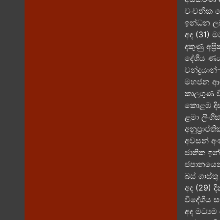
වංචනික ල
ඉන්ධන ලබ
අද (31) ම
දකුණු අප්
දේශීය​ ණය
චන්ද්‍රයා
මහජන ආරක
කාලගුණ වි
කොළඹ දිස්
ළමා ලිංග
අනුප්‍රාප්
අවසන් අ
ජාතික ඉන්
ජපානයෙන
බස් ගාස්ත
අද (29) ද
විදේශීය
අද මධ්‍යම