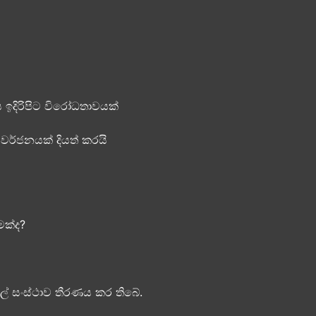
 ඉදිරිපිට විරෝධතාවයක්
වර්ජනයක් දියත් කරයි
ක්ද​?
ෙල් සංස්ථාව තීරණය කර තිබේ.