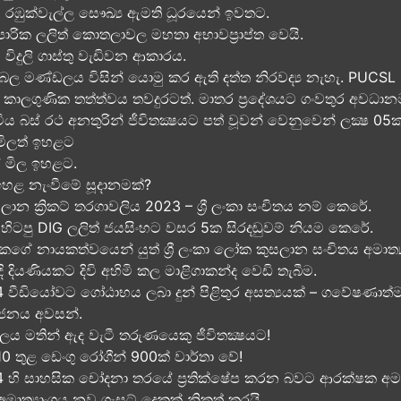
රඹුක්වැල්ල සෞඛ්‍ය ඇමති ධූරයෙන් ඉවතට​.
‍යාපාරික ලලිත් කොතලාවල මහතා අභාවප්‍රාප්ත වෙයි.
ට විදුලි ගාස්තු වැඩිවන ආකාරය​.
ලිබල මණ්ඩලය විසින් යොමු කර ඇති දත්ත නිරවද්‍ය නැහැ. PUCSL
ත කාලගුණික තත්ත්වය තවදුරටත්. මාතර ප්‍රදේශයට ගංවතුර අවධාන
ිය බස් රථ අනතුරින් ජීවිතක්‍ෂයට පත් වූවන් වෙනුවෙන් ලක්‍ෂ 05ක​
 මිලත් ඉහළට​
ස් මිල​ ඉහළට​.
ල ඉහළ නැංවීමේ සූදානමක්?
න ක්‍රිකට් තරගාවලිය 2023 – ශ්‍රී ලංකා සංචිතය නම් කෙරේ​.
හිටපු DIG ලලිත් ජයසිංහට වසර 5ක සිරදඬුවම් නියම කෙරේ.
නකගේ නායකත්වයෙන් යුත් ශ්‍රී ලංකා ලෝක කුසලාන සංචිතය අමාත
දි දියණියකට දිවි අහිමි කල මාළිගාකන්ද වෙඩි තැබීම​.
 වීඩියෝවට ගෝඨාභය ලබා දුන් පිළිතුර අසත්‍යයක් – ගවේෂණාත්මක මාධ්
ර්ජනය අවසන්.
හලය මතින් ඇද​ වැටී තරුණයෙකු ජීවිතක්‍ෂයට​!
10 තුළ ඩෙංගු රෝගීන් 900ක් වාර්තා වේ!
4 හි සාහසික චෝදනා තරයේ ප්‍රතික්ෂේප කරන බවට ආරක්ෂක අමාත
මාත්‍යාංශය නව ගැසට් දෙකක් නිකුත් කරයි