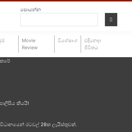
සොයන්න
ුම්
Movie
විශේෂාංග
එදිනෙදා
Review
ජීවිතය
 කෙරේ
ොලීසිය කියයි!
ංවිධානයෙන් රටවල් 28ක ලැයිස්තුවක්.