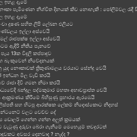
ල ඉහළ දැමේ
කා පැමිණෙන නිශ්චිත දිනයක් කිව නොහැකි : පෝලිම්වල රැඳී ස
ල ඉහළ දැමේ
චා දූෂණ සහිත ලිපි ලේඛන එලියට
මණ්ඩලය ඉල්ලා අස්වෙයි
ාමල් රාජපක්ෂ ඉල්ලා අස්වෙයි
ිනටම ඇඳිරි නීතිය පැනවේ
පැය 13ක විදුලි කප්පාදුව
ා මහ බැංකුවෙන් නිවේදනයක්
ු යුද නෞකාවක් ත්‍රිකුණාමලය වරයාට සේන්දු වෙයි
 ඉන්ධන මිල වැඩි කරයි
වේ රාජා දිවි ගමන නිමා කරයි
ාධ්‍යවේදි බන්දුල පද්මකුමාර මහතා අභාවප්‍රාප්ත වෙයි
ආක්‍රමණය කිරීමේ බිහිසුණු ප්‍රහාරය ඇරඹෙයි
ලිස්පති සහ හිටපු ආරක්ෂක ලේකම් නිදොස්කොට නිදහස්
ඉන්ටනෙට් වලට වෙච්ච දේ
ය ඩොලර් ගෙන්න ගන්න අලුත් ක්‍රමයක්
දට වැටුණු දරුවා බේරා ගැනීමේ මෙහෙයුම් තවදුරටත්
්පාදුවකට අවසර දෙනවාද ? නැද්ද ?