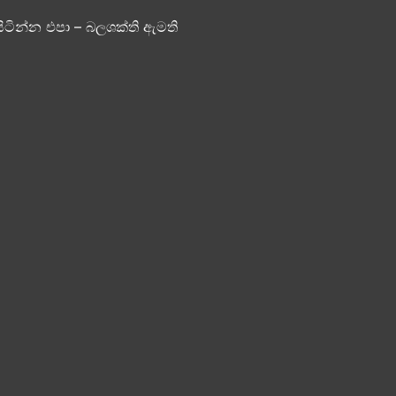
ිටින්න එපා – බලශක්ති ඇමති