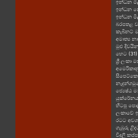
ඉන්ධන මි
ඉන්ධන නෞ
ඉන්ධන මි
බරපතළ වං
කැබිනට් 
අමාත්‍ය න
මුළු දිවය
හෙට (31) 
ශ්‍රී ලංක
අමෙරිකාන
සිපෙට්කෝ
නැදුන්ගමු
ජ්‍යෙෂ්ඨ ම
යුක්රේනය 
හිටපු පො
ලංකාවේ 
රටට අවශ්‍
ගැඹුරු ළි
විදුලි කප