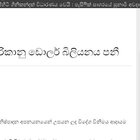
පිහිටි ගිනිකන්දක් විධාරණය වෙයි : පැසිෆික් සාගරයේ සුනාමි අව
කානු ඩොලර් බිලියනය පනී
‍රිත නිෂ්පාදන අපනයනයෙන් උපයන ලද විදේශ විනිමය ආදායම