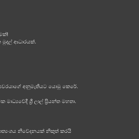
මක්!
 මුදල් ආධාරයක්​.
්‍යවරයාගේ අනුමැතියට​ යොමු කෙරේ.
‍යවේදී ශ්‍රී ලාල් ප්‍රියන්ත මහතා.
්‍යංශය නිවේදනයක් නිකුත් කරයි