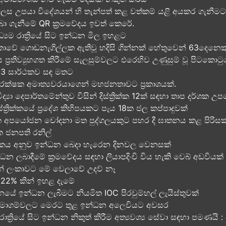
ෙස උපයා විදේශයන් හි තැන්පත් කළ​ වත්කම් යළි අයකර ගැනීමට 
ා ගැනීමේ QR ක්‍රමවේදය ඉවත් කෙරේ.
ධ්‍යම රාත්‍රියේ සිට ඉන්ධන මිල ඉහළට
‍රිකාවේ ගොඩනැගිල්ලක ඇතිවූ හදිසි ගින්නක් හේතුවෙන් 63දෙනෙකු 
 ප්‍රතිව්‍යුහගත කිරීමේ සැලසුම්වලට එරෙහිව උණුසුම් වූ පිටකො
න්-3 සාර්ථකව සඳ මතට​
්ෂක අමාත්‍යවරයාගෙන් මහජනතාවට ප්‍රකාශයක්.
ද්‍යා දෙපාර්තමේන්තුව විසින් දිස්ත්‍රික්ක 12ක් සඳහා තාප දර්ශක උ
ත්‍රික්කයේ ප්‍රදේශ කිහිපයකට පැය 18ක ජල කප්පාදුවක්
ික අපයෝජන චෝදනා මත පුද්ගලයකුට පහර දී ඝාතනය කළ පිරිසක්
තික ජනපති රනිල්
ංකය අනුව ඉන්ධන බෙදා හැරෙන දිනවල වෙනසක්
ධන ලබාදීමේ ක්‍රමවේදය සඳහා ලියාපදිංචි විය හැකි වෙබ් අඩවියක්
් ලංකාවට මේ වෙලාවේ උදව් නෑ
ු 22% කින් ඉහළ දැමේ
ිනයේ ඉන්ධන ලැබීමට නියමිත IOC පිරවුම්හල් ලැයිස්තුවක්
 සමාගම්වලට මෙරට තුළ ඉන්ධන අලෙවියට අවසර
 රාත්‍රියේ සිට ඉන්ධන නිකුත් කිරීම අත්‍යවශ්‍ය සේවා සඳහා පමණයි