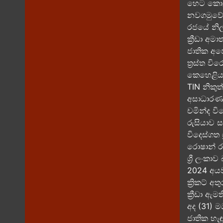
හෙට කොළඹ
නවගමුවේ ව
රජයේ නිල
ක්‍රීඩා අම
ජාතික අප
ත්‍රස්ත ව
කෙහෙළිය ර
TIN නිකුත
අසාධාරණ 
චමින්ද වි
රුසියාව ස
විදෙස්ගත
රොෂාන් රණ
ශ්‍රී ලංක
2024 අයව
ක්‍රිකට් 
ක්‍රීඩා ඇ
අද (31) ම
ජාතික හැඳ