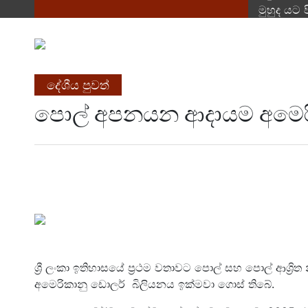
මුහුද යට 
දේශීය පුවත්
පොල් අපනයන ආදායම අමෙරි
ශ්‍රී ලංකා ඉතිහාසයේ ප්‍රථම වතාවට පොල් සහ පොල් ආශ්
අමෙරිකානු ඩොලර් බිලියනය ඉක්මවා ගොස් තිබේ.