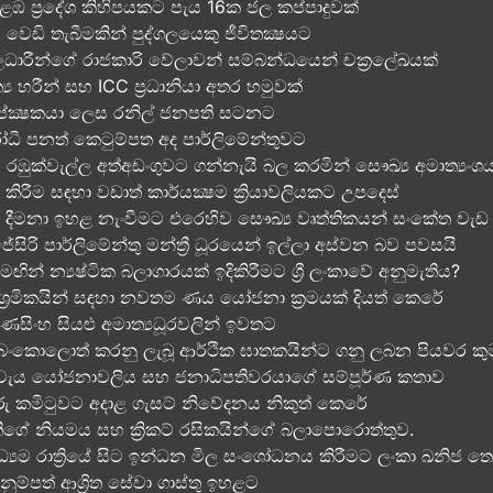
 ප්‍රදේශ කිහිපයකට පැය 16ක ජල කප්පාදුවක්
ෙඩි තැබීමකින් පුද්ගලයෙකු ජීවිතක්‍ෂයට​
ධාරීන්ගේ රාජකාරි වේලාවන් සම්බන්ධයෙන් චක්‍රලේඛයක්
ාත්‍ය හරීන් සහ​ ICC ප්‍රධානියා අතර හමුවක්
ේක්‍ෂකයා ලෙස රනිල් ජනපති සටනට​
ිරෝධී පනත් කෙටුම්පත අද පාර්ලිමේන්තුවට​
ඹුක්වැල්ල අත්අඩංගුවට ගන්නැයි බල කරමින් සෞඛ්‍ය අමාත්‍යංශය
් කිරීම සඳහා වඩාත් කාර්යක්‍ෂම ක්‍රියාවලියකට උපදෙස්
දීමනා ඉහළ නැංවීමට එරෙහිව සෞඛ්‍ය වෘත්තිකයන් සංකේත වැඩ 
ජේසිරි පාර්ලිමේන්තු මන්ත්‍රී ධූරයෙන් ඉල්ලා අස්වන බව පවසයි
මඟින් න්‍යෂ්ටික බලාගාරයක් ඉදිකිරීමට ශ්‍රී ලංකාවේ අනුමැතිය?
 ශ්‍රමිකයින් සඳහා නවතම ණය යෝජනා ක්‍රමයක් දියත් කෙරේ
සිංහ සියළු අමාත්‍යධූරවලින් ඉවතට​
ාව බංකොලොත් කරනු ලැබූ ආර්ථික ඝාතකයින්ට ගනු ලබන පියවර කුම
ැය යෝජනාවලිය​ සහ ජනාධිපතිවරයාගේ සම්පූර්ණ කතාව​
අතුරු කමිටුවට අදාළ ගැසට් නිවේදනය නිකුත් කෙරේ
මතිගේ නියමය​ සහ ක්‍රිකට් රසිකයින්ගේ බලාපොරොත්තුව.
ධ්‍යම රාත්‍රියේ සිට ඉන්ධන මිල සංශෝධනය කිරීමට ලංකා ඛනිජ ත
ුනුම්පත් ආශ්‍රිත සේවා ගාස්තු ඉහළට