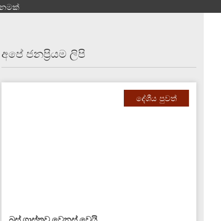
දානමක්
අපේ ජනප්‍රියම ලිපි
දේශීය පුවත්
බස් ගාස්තුව වෙනස් වෙයි