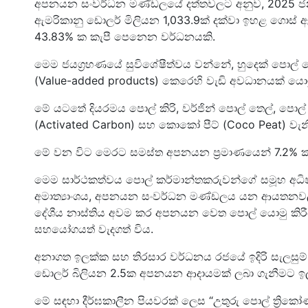
අපනයන සංවර්ධන මණ්ඩලයේ දත්තවලට අනුව, 2025 ජනව
ඇමරිකානු ඩොලර් මිලියන 1,033.9ක් දක්වා ඉහළ ගොස්
43.83% ක කැපී පෙනෙන වර්ධනයකි.
මෙම ජයග්‍රහණයේ සුවිශේෂීත්වය වන්නේ, හුදෙක් පොල් 
(Value-added products) කෙරෙහි වැඩි අවධානයක් යොම
මේ යටතේ දියරමය පොල් කිරි, වර්ජින් පොල් තෙල්, පොල් 
(Activated Carbon) සහ කොකෝ පීට් (Coco Peat) වැන
මේ වන විට මෙරට සමස්ත අපනයන ප්‍රමාණයෙන් 7.2% ක්
මෙම සාර්ථකත්වය පොල් කර්මාන්තකරුවන්ගේ සමූහ අධිෂ්ඨා
අමාත්‍යාංශය, අපනයන සංවර්ධන මණ්ඩලය යන ආයතනවල
දේශීය නාස්තිය අවම කර අපනයන වෙත පොල් යොමු කිරීමේ ව
සහයෝගයත් වැදගත් විය.
අනාගත ඉලක්ක සහ තිරසාර වර්ධනය රජයේ ඉදිරි සැලසුම්
ඩොලර් බිලියන 2.5ක අපනයන ආදායමක් ලබා ගැනීමට 
මේ සඳහා දීර්ඝකාලීන පියවරක් ලෙස “උතුරු පොල් ත්‍රිකෝ