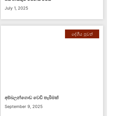
July 1, 2025
දේශීය පුවත්
අම්බලන්ගොඩ වෙඩි තැබීමක්
September 9, 2025