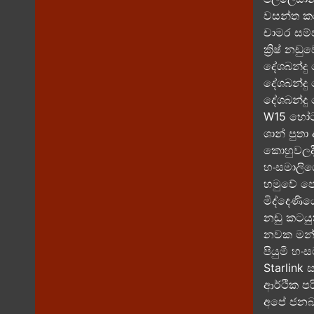
වසන්ත කර
චාමර සම්
ක්‍රිෂ් න
දේශබන්දු
දේශබන්දු
දේශබන්දු 
W15 හෝටල
ශාන් පුතා
කොහුවලදී ස
හංසමාලිග
හමුවේ පෙන
මිද්දෙණි
නඩු කටයුත
නවක මන්ත්
පියුමි හ
Starlink 
ආර්ථික ප
අපේ ජනබල