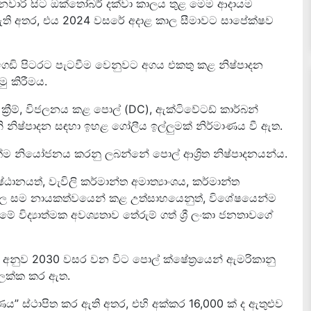
ාරි සිට ඔක්තෝබර් දක්වා කාලය තුළ මෙම ආදායම
 ඇති අතර, එය 2024 වසරේ අදාළ කාල සීමාවට සාපේක්ෂව
ගෙඩි පිටරට පැටවීම වෙනුවට අගය එකතු කළ නිෂ්පාදන
ු කිරීමය.
ක්‍රීම්, විජලනය කළ පොල් (DC), ඇක්ටිවේටඩ් කාර්බන්
ි නිෂ්පාදන සඳහා ඉහළ ගෝලීය ඉල්ලුමක් නිර්මාණය වී ඇත.
ම නියෝජනය කරනු ලබන්නේ පොල් ආශ්‍රිත නිෂ්පාදනයන්ය.
නයත්, වැවිලි කර්මාන්ත අමාත්‍යාංශය, කර්මාන්ත
 සම නායකත්වයෙන් කළ උත්සාහයෙනුත්, විශේෂයෙන්ම
ිද්‍යාත්මක අවශ්‍යතාව තේරුම් ගත් ශ්‍රී ලංකා ජනතාවගේ
 අනුව 2030 වසර වන විට පොල් ක්ෂේත්‍රයෙන් ඇමරිකානු
ඉලක්ක කර ඇත.
ණය” ස්ථාපිත කර ඇති අතර, එහි අක්කර 16,000 ක් ද ඇතුළුව