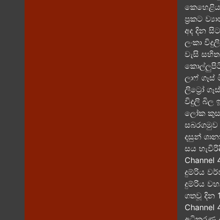
කෙහෙළිය 
ප්‍රකට ව්
අද දින​ සි
ලංකා විදු
වැසි සහි
කොල්ලුපිට
ලාෆ් ගෑස්
ලිට්‍රෝ ගෑ
විදුලි බි
ලෝක කුසලා
සබරගමුව 
දසුන් ශා
සය හැවිරි
Channel 4
දුම්රිය ව
දුම්රිය ව
ගතවූ දින 
Channel 
අධිකරණ අ