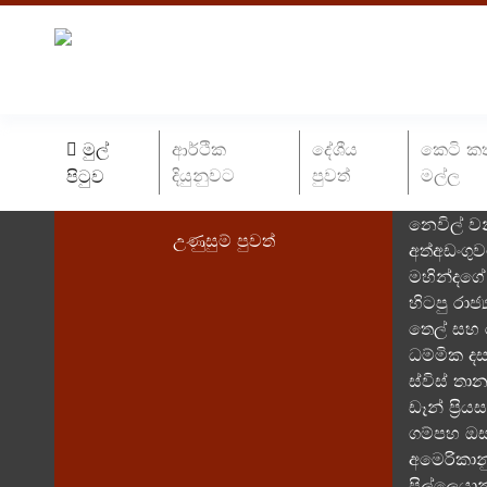
මුල්
ආර්ථික
දේශීය
කෙටි ක
දියුනුවට
පුවත්
මල්ල
පිටුව
නෙවිල් ව
උණුසුම් පුවත්
අත්අඩංගු
මහින්දගේ 
හිටපු රාජ
තෙල් සහ ර
ධම්මික ද
ස්විස් ත
ඩෑන් ප්‍ර
ගම්පහ ඔස
අමෙරිකානු
පිල්ලෙයාන