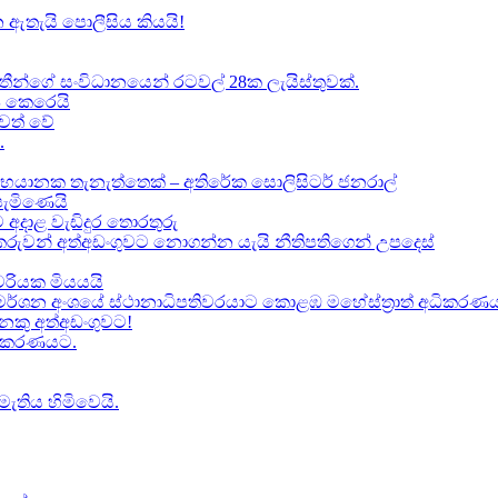
 ඇතැයි පොලීසිය කියයි!
ාතීන්ගේ සංවිධානයෙන් රටවල් 28ක ලැයිස්තුවක්.
ේප කෙරෙයි
වත් වේ
.
භයානක තැනැත්තෙක් – අතිරේක සොලිසිටර් ජනරාල්
පැමිණෙයි
 අදාළ වැඩිදුර තොරතුරු
කකරුවන් අත්අඩංගුවට නොගන්න යැයි නීතිපතිගෙන් උපදෙස්
‍යවරියක මියයයි
මර්ශන අංශයේ ස්ථානාධිපතිවරයාට කොළඹ මහේස්ත්‍රාත් අධිකරණය 
කු අත්අඩංගුවට​!
ධිකරණයට​.
මැතිය හිමිවෙයි.