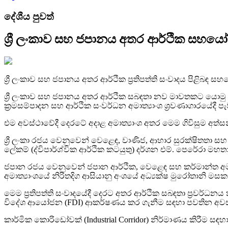
දේශීය පුවත්
ශ්‍රී ලංකාව සහ ජපානය අතර ආර්ථික සහයෝගී
ශ්‍රී ලංකාව සහ ජපානය අතර ආර්ථික ප්‍රතිපත්ති සංවාදය පිළිබඳ ස
ශ්‍රී ලංකාව සහ ජපානය අතර ආර්ථික සබඳතා නව මාවතකට යොමු කරමින් “
ක්‍රමසම්පාදන සහ ආර්ථික සංවර්ධන අමාත්‍යාංශ ශ්‍රවණාගාරයේදී පැව
එම අවස්ථාවේදී දෙරටේ අදාළ අමාත්‍යාංශ අතර මෙම ගිවිසුම අත්සන
ශ්‍රී ලංකා රජය වෙනුවෙන් වෙළෙඳ, වාණිජ, ආහාර සුරක්ෂිතතා 
ලේකම් (ද්විපාර්ශ්වික ආර්ථික කටයුතු) දර්ශන එම්. පෙරේරා මහත
ජපාන රජය වෙනුවෙන් ජපාන ආර්ථික, වෙළෙඳ සහ කර්මාන්ත අමාත්‍
අමාත්‍යාංශයේ නිරිතදිග ආසියානු අංශයේ අධ්‍යක්ෂ මුරෝතානි මසකත
මෙම ප්‍රතිපත්ති සංවාදයේදී දෙරට අතර ආර්ථික සබඳතා ප්‍රවර්ධනය 
විදේශ ආයෝජන (FDI) ආකර්ෂණය කර ගැනීම සඳහා පවතින අවස්ථා පි
කාර්මික කොරිඩෝවක් (Industrial Corridor) නිර්මාණය කිරීම සඳහා