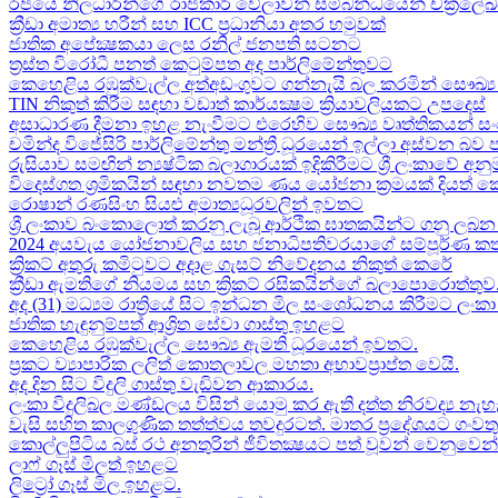
රජයේ නිලධාරීන්ගේ රාජකාරි වේලාවන් සම්බන්ධයෙන් චක්‍රලේ
ක්‍රීඩා අමාත්‍ය හරීන් සහ​ ICC ප්‍රධානියා අතර හමුවක්
ජාතික අපේක්‍ෂකයා ලෙස රනිල් ජනපති සටනට​
ත්‍රස්ත විරෝධී පනත් කෙටුම්පත අද පාර්ලිමේන්තුවට​
කෙහෙළිය රඹුක්වැල්ල අත්අඩංගුවට ගන්නැයි බල කරමින් සෞඛ්‍ය 
TIN නිකුත් කිරීම සඳහා වඩාත් කාර්යක්‍ෂම ක්‍රියාවලියකට උපදෙස්
අසාධාරණ දීමනා ඉහළ නැංවීමට එරෙහිව සෞඛ්‍ය වෘත්තිකයන් සං
චමින්ද විජේසිරි පාර්ලිමේන්තු මන්ත්‍රී ධූරයෙන් ඉල්ලා අස්වන බව
රුසියාව සමඟින් න්‍යෂ්ටික බලාගාරයක් ඉදිකිරීමට ශ්‍රී ලංකාවේ අනු
විදෙස්ගත ශ්‍රමිකයින් සඳහා නවතම ණය යෝජනා ක්‍රමයක් දියත් 
රොෂාන් රණසිංහ සියළු අමාත්‍යධූරවලින් ඉවතට​
ශ්‍රී ලංකාව බංකොලොත් කරනු ලැබූ ආර්ථික ඝාතකයින්ට ගනු ලබන 
2024 අයවැය යෝජනාවලිය​ සහ ජනාධිපතිවරයාගේ සම්පූර්ණ කත
ක්‍රිකට් අතුරු කමිටුවට අදාළ ගැසට් නිවේදනය නිකුත් කෙරේ
ක්‍රීඩා ඇමතිගේ නියමය​ සහ ක්‍රිකට් රසිකයින්ගේ බලාපොරොත්තුව
අද (31) මධ්‍යම රාත්‍රියේ සිට ඉන්ධන මිල සංශෝධනය කිරීමට ලං
ජාතික හැඳුනුම්පත් ආශ්‍රිත සේවා ගාස්තු ඉහළට
කෙහෙළිය රඹුක්වැල්ල සෞඛ්‍ය ඇමති ධූරයෙන් ඉවතට​.
ප්‍රකට ව්‍යාපාරික ලලිත් කොතලාවල මහතා අභාවප්‍රාප්ත වෙයි.
අද දින​ සිට විදුලි ගාස්තු වැඩිවන ආකාරය​.
ලංකා විදුලිබල මණ්ඩලය විසින් යොමු කර ඇති දත්ත නිරවද්‍ය නැ
වැසි සහිත කාලගුණික තත්ත්වය තවදුරටත්. මාතර ප්‍රදේශයට ගංව
කොල්ලුපිටිය බස් රථ අනතුරින් ජීවිතක්‍ෂයට පත් වූවන් වෙනුවෙන් ල
ලාෆ් ගෑස් මිලත් ඉහළට​
ලිට්‍රෝ ගෑස් මිල​ ඉහළට​.