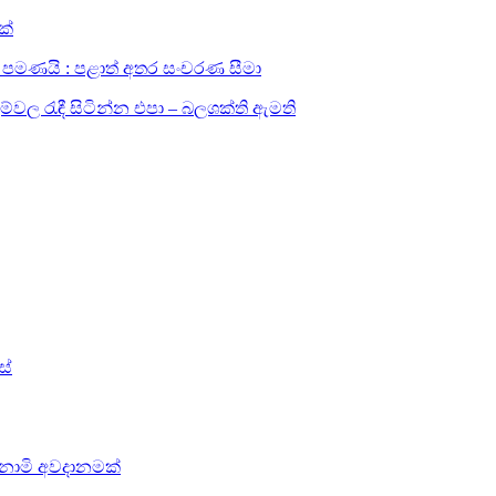
ක්
සඳහා පමණයි : පළාත් අතර සංචරණ සීමා
ල රැඳී සිටින්න එපා – බලශක්ති ඇමති
ස්
සුනාමි අවදානමක්