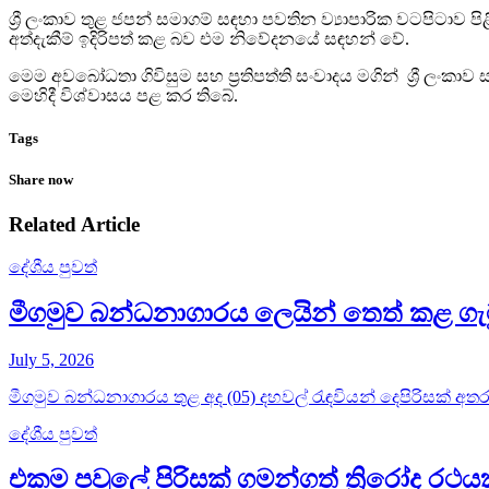
ශ්‍රී ලංකාව තුළ ජපන් සමාගම් සඳහා පවතින ව්‍යාපාරික වටපිටාව පි
අත්දැකීම් ඉදිරිපත් කළ බව එම නිවේදනයේ සඳහන් වේ.
මෙම අවබෝධතා ගිවිසුම සහ ප්‍රතිපත්ති සංවාදය මගින් ශ්‍රී 
මෙහිදී විශ්වාසය පළ කර තිබේ.
Tags
Share now
Related Article
දේශීය පුවත්
මීගමුව බන්ධනාගාරය ලෙයින් තෙත් කළ ගැ
July 5, 2026
මීගමුව බන්ධනාගාරය තුළ අද (05) දහවල් රැඳවියන් දෙපිරිසක් අතර 
දේශීය පුවත්
එකම පවුලේ පිරිසක් ගමන්ගත් ත්‍රිරෝද ර