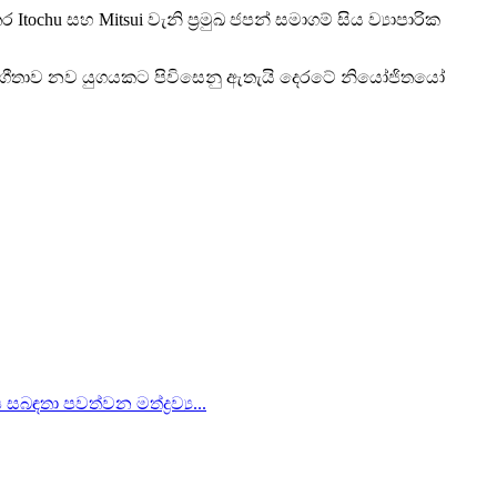
tochu සහ Mitsui වැනි ප්‍රමුඛ ජපන් සමාගම් සිය ව්‍යාපාරික
 සහයෝගීතාව නව යුගයකට පිවිසෙනු ඇතැයි දෙරටේ නියෝජිතයෝ
බඳතා පවත්වන මත්ද්‍රව්‍ය...