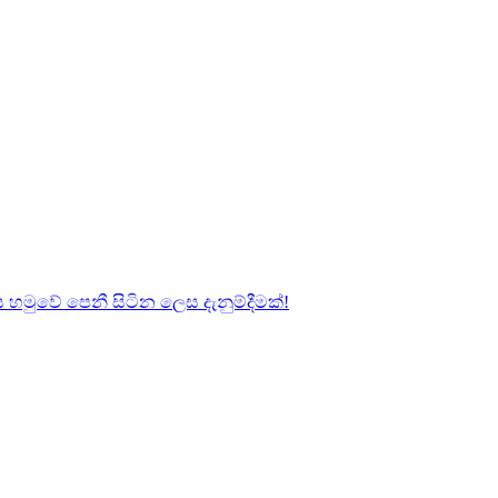
හමුවේ පෙනී සිටින ලෙස දැනුම්දීමක්!