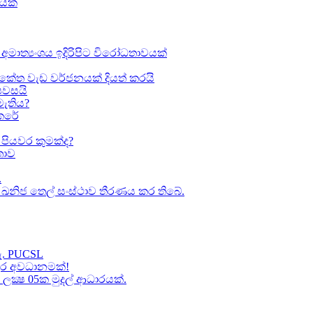
ඛයක්
අමාත්‍යංශය ඉදිරිපිට විරෝධතාවයක්
කේත වැඩ වර්ජනයක් දියත් කරයි
 පවසයි
මැතිය?
කෙරේ
පියවර කුමක්ද​?
ාව​
.
කා ඛනිජ තෙල් සංස්ථාව තීරණය කර තිබේ.
හැ. PUCSL
තුර අවධානමක්!
ක්‍ෂ 05ක​ මුදල් ආධාරයක්​.