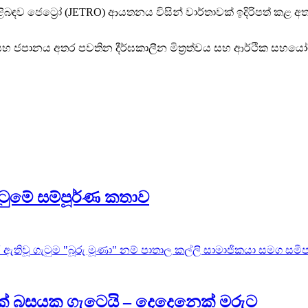
ළිබඳව ජෙට්‍රෝ (JETRO) ආයතනය විසින් වාර්තාවක් ඉදිරිපත් කළ අතර I
ලංකාව සහ ජපානය අතර පවතින දීර්ඝකාලීන මිත්‍රත්වය සහ ආර්ථික
ටුමේ සම්පූර්ණ කතාව
ඇතිවූ ගැටුම "බූරු මූණා" නම් පාතාල කල්ලි සාමාජිකයා සමග සමීප ස
ථයක් බසයක ගැටෙයි – දෙදෙනෙක් මරුට