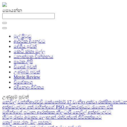
සොයන්න
මුල් පිටුව
ආර්ථික දියුනුවට
දේශීය පුවත්
කෙටි කතා මල්ල
ධනාත්මක චින්තනය
පාඨක ලිපි
විදෙස් පුවත්
උණුසුම් පුවත්
Movie Review
විශේෂාංග
එදිනෙදා ජීවිතය
උණුසුම් පුවත්
නෙවිල් වන්නිආරච්චි ඔක්තෝබර් 17 වැනිදා දක්වා රක්ෂිත බන
අත්අඩංගුවට ගත් මහින්දගේ PSO අධිකරණයට රැගෙන එයි
මහින්දගේ ප්‍රධාන ආරක්ෂක නිලධාරී නෙවිල් අත්අඩංගුවට
හිටපු රාජ්‍ය අමාත්‍ය ලොහාන් රත්වත්තේ ජීවිතක්ෂයට
තෙල් සහ රත්‍රං මිල පහතට