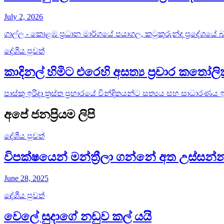
July 2, 2026
ගාල්ල - කොළඹ ප්‍රධාන මාර්ගයේ පයාගල, කටුකුරුන්ද ප්‍රදේශයේ බස්
දේශීය පුවත්
කාදිනල් හිමිට එරෙහි අසත්‍ය ප්‍රචාර කතෝ
පාස්කු ඉරිදා ත්‍රස්ත ප්‍රහාරයේ වින්දිතයන්ට සත්‍යය සහ සාධාරණය
අපේ ජනප්‍රියම ලිපි
දේශීය පුවත්
විපක්ෂයෙන් මන්ත්‍රීලා ගන්නේ අත උස්සන්න
June 28, 2025
දේශීය පුවත්
වෙලේ සුදාගේ නඩුව කල් යයි