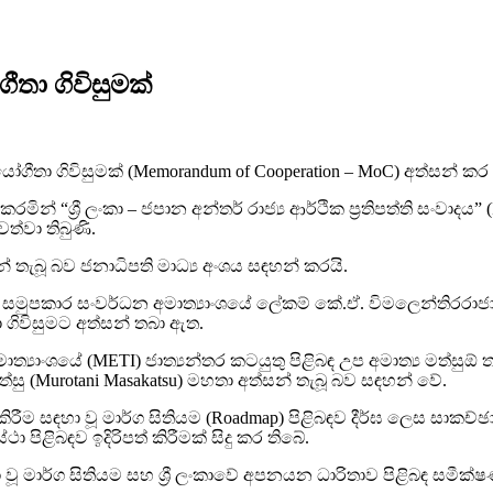
තා ගිවිසුමක්
හයෝගීතා ගිවිසුමක් (Memorandum of Cooperation – MoC) අත්සන් කර
ශ්‍රී ලංකා – ජපාන අන්තර් රාජ්‍ය ආර්ථික ප්‍රතිපත්ති සංවාදය” (Int
ත්වා තිබුණි.
් තැබූ බව ජනාධිපති මාධ්‍ය අංශය සඳහන් කරයි.
සහ සමුපකාර සංවර්ධන අමාත්‍යාංශයේ ලේකම් කේ.ඒ. විමලෙන්තිරරා
ා ගිවිසුමට අත්සන් තබා ඇත.
යාංශයේ (METI) ජාත්‍යන්තර කටයුතු පිළිබඳ උප අමාත්‍ය මත්සුඕ
්සු (Murotani Masakatsu) මහතා අත්සන් තැබූ බව සඳහන් වේ.
කිරීම සඳහා වූ මාර්ග සිතියම (Roadmap) පිළිබඳව දීර්ඝ ලෙස සාකච්
ළිබඳව ඉදිරිපත් කිරීමක් සිදු කර තිබේ.
 වූ මාර්ග සිතියම සහ ශ්‍රී ලංකාවේ අපනයන ධාරිතාව පිළිබඳ සමීක්ෂ