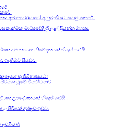
රේ​.
කෙරේ.
චිතය අමාත්‍යවරයාගේ අනුමැතියට​ යොමු කෙරේ.
ත්මක මාධ්‍යවේදී ශ්‍රී ලාල් ප්‍රියන්ත මහතා.
්ෂක අමාත්‍යංශය නිවේදනයක් නිකුත් කරයි
ර ගැනීමට පියවර​.
63දෙනෙකු ජීවිතක්‍ෂයට​!
් වූ පිටකොටුවේ විරෝධතාව
ාප දර්ශක උපදේශනයක් නිකුත් කරයි .
 පිරිසක් අත්අඩංගුවට.
් අඩවියක්