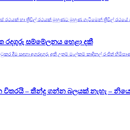
 රථයක් හා ත්‍රීවිල් රථයක් මුහුණට මුහුණ ගැටීමෙන් ත්‍රීවිල් රථයේ
ලික රදගුරු සම්මේලනය හෙළා දකී
 ඉටුකර දීම සඳහා අගරදගුරු අති උතුම් මැල්කම් කාදිනල් රංජිත් හිම
 විතරයි – තීන්දු ගන්න බලයක් නැහැ – නියෝජ