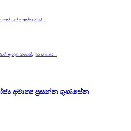
 ගමන් ගත් කාන්තාවක්...
ිපාණන් ඇතුළු කතෝලික සභාව...
්‍ය අමාත්‍ය ප්‍රසන්න ගුණසේන