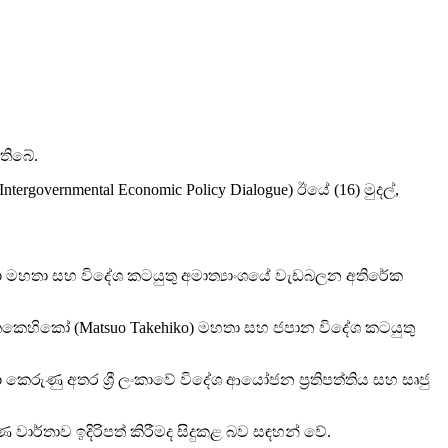
 තිබේ.
ergovernmental Economic Policy Dialogue) ඊයේ (16) මුදල්,
ජා මහතා සහ විදේශ කටයුතු අමාත්‍යාංශයේ වැඩබලන අතිරේක
 තකෙහිකෝ (Matsuo Takehiko) මහතා සහ ජපාන විදේශ කටයුතු
ඡා කෙරුණු අතර ශ්‍රී ලංකාවේ විදේශ ආයෝජන ප්‍රතිපත්තිය සහ සෘජු
ණ වාර්තාව ඉදිරිපත් කිරීමද සිදුකළ බව සඳහන් වේ.