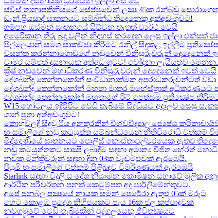
ධම්මික දසනායක ධූරයෙන් ඉල්ලා අස් වේ
ස්විස් තානාපතිනියගේ සේප්පුවෙන් ලක්‍ෂ 45ක රන්බඩු සොරාගෙන
ඩෑන් ප්‍රියසාද් ඝාතනයට සම්බන්ධ තිදෙනෙකු අත්අඩංගුවට​!
ගම්පහ ඔස්මන් ඝාතනයේ සිව්වන තැතත් ව්‍යර්ථ වෙයි
අමෙරිකානු තීරු බදු වලින් නිදහස් කරදෙන ලෙස ඉල්ලා එක්සත් ජ
පිල්ලෙයාන් සමග සාකච්ඡා කිරීමට රනිල් සිදුකළ ඉල්ලීම ප්‍රතික්‍ෂ
වසන්ත කරන්නාගොඩගේ නඩුවෙන් විනිසුරුවරුන් දෙදෙනෙක් ඉ
චාමර සම්පත් දසනායක අත්අඩංගුවට​! චෝදනා ලැයිස්තුව මෙන්න​.
ක්‍රිෂ් නඩුවෙන් මහාධිකරණ විනිසුරුවරුන් දෙදෙනෙක් ඉවත් වෙයි
දේශබන්දු තෙන්නකෝන් සංවිධානාත්මක අපරාධකරුවන්ටත් වඩා 
දේශබන්දු තෙන්නකෝන් මහතා මාතර මහේස්ත්‍රාත් අධිකරණයට 
දේශබන්දු තෙන්නකෝන් මහතාගේ රිට් පෙත්සම ප්‍රතික්‍ෂේප කිරීමට
W15 හෝටලය ඉදිරිපිට වෙඩි තැබීමේ සිද්ධියට අදාලව​ සෙසු සැ
ශාන් පුතා අත්අඩංගුවට!
කොහුවලදී සිදුවූ රිය අනතුරකින් විශ්වවිද්‍යාල ජ්‍යෙෂ්ඨ කථිකාචාර්
හංසමාලිගේ නඩු කටයුත්ත සම්බන්ධයෙන් නීතිවිරෝධී වත්කම් වි
මිද්දෙණියේ ඝාතනයට පොලිස් කොස්තාපල්වරයෙකු ඇතුළු තිදෙනෙ
නඩු කටයුත්තකට සාක්‍ෂි ලබාදීම සඳහා අමාත්‍ය විජිත හේරත් මහා
නවක මන්ත්‍රීවරුන් සඳහා දින 03ක වැඩමුළුවක් ඇරඹෙයි.
පියුමි හංසමාලිගේ වත්කම් පිළිබඳව විමර්ශණයක් ඇරඹෙයි
Starlink සඳහා විදුලි සංදේශ නියාමන කොමිෂන් සභාවේ මූලික අනු
ආර්ථික පරිවර්තන පනත් කෙටුම්පත අද පාර්ලිමේන්තුවට.
අපේ ජනබල පක්‍ෂයේ නායක සමන් පෙරේරා ඇතුළු 05ක් මරුට​
හෙට කොළඹ ප්‍රදේශ කිහිපයකට පැය 16ක ජල කප්පාදුවක්
නවගමුවේ වෙඩි තැබීමකින් පුද්ගලයෙකු ජීවිතක්‍ෂයට​