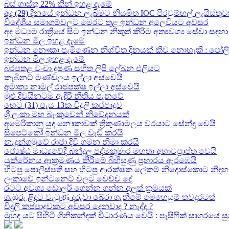
බස් ගාස්තු 22% කින් ඉහළ දැමේ
අද (29) දිනයේ ඉන්ධන ලැබීමට නියමිත IOC පිරවුම්හල් ලැයිස්තුව
විදේශීය සමාගම්වලට මෙරට තුළ ඉන්ධන අලෙවියට අවසර
අද මධ්‍යම රාත්‍රියේ සිට ඉන්ධන නිකුත් කිරීම අත්‍යවශ්‍ය සේවා 
ඉන්ධන මිල ඉහළ දැමේ
ඉන්ධන නෞකා පැමිණෙන නිශ්චිත දිනයක් කිව නොහැකි : පෝලිම්ව
ඉන්ධන මිල ඉහළ දැමේ
බරපතළ වංචා දූෂණ සහිත ලිපි ලේඛන එලියට
කැබිනට් මණ්ඩලය ඉල්ලා අස්වෙයි
අමාත්‍ය නාමල් රාජපක්ෂ ඉල්ලා අස්වෙයි
මුළු දිවයිනටම ඇඳිරි නීතිය පැනවේ
හෙට (31) පැය 13ක විදුලි කප්පාදුව
ශ්‍රී ලංකා මහ බැංකුවෙන් නිවේදනයක්
අමෙරිකානු යුද නෞකාවක් ත්‍රිකුණාමලය වරයාට සේන්දු වෙයි
සිපෙට්කෝ ඉන්ධන මිල වැඩි කරයි
නැදුන්ගමුවේ රාජා දිවි ගමන නිමා කරයි
ජ්‍යෙෂ්ඨ මාධ්‍යවේදි බන්දුල පද්මකුමාර මහතා අභාවප්‍රාප්ත වෙයි
යුක්රේනය ආක්‍රමණය කිරීමේ බිහිසුණු ප්‍රහාරය ඇරඹෙයි
හිටපු පොලිස්පති සහ හිටපු ආරක්ෂක ලේකම් නිදොස්කොට නිදහ
ලංකාවේ ඉන්ටනෙට් වලට වෙච්ච දේ
රටට අවශ්‍ය ඩොලර් ගෙන්න ගන්න අලුත් ක්‍රමයක්
ගැඹුරු ළිදට වැටුණු දරුවා බේරා ගැනීමේ මෙහෙයුම් තවදුරටත්
විදුලි කප්පාදුවකට අවසර දෙනවාද ? නැද්ද ?
මුහුද යට පිහිටි ගිනිකන්දක් විධාරණය වෙයි : පැසිෆික් සාගරයේ 