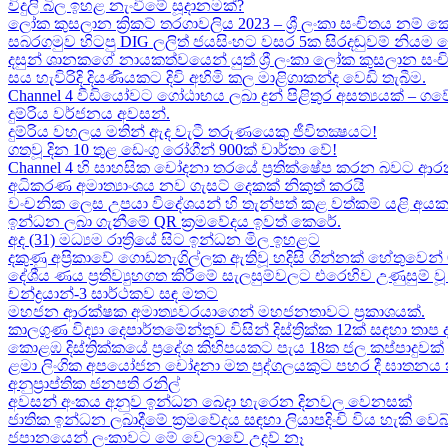
විදුලි බිල ඉහළ නැංවීමේ සූදානමක්?
ලෝක කුසලාන ක්‍රිකට් තරගාවලිය 2023 – ශ්‍රී ලංකා සංචිතය නම් කෙ
සබරගමුව හිටපු DIG ලලිත් ජයසිංහට වසර 5ක සිරදඬුවම් නියම 
දසුන් ශානකගේ නායකත්වයෙන් යුත් ශ්‍රී ලංකා ලෝක කුසලාන සං
සය හැවිරිදි දියණියකට දිවි අහිමි කල මාළිගාකන්ද වෙඩි තැබීම​.
Channel 4 වීඩියෝවට ගෝඨාභය ලබා දුන් පිළිතුර අසත්‍යයක් – ගවේෂණා
දුම්රිය වර්ජනය අවසන්.
දුම්රිය වහලය මතින් ඇද​ වැටී තරුණයෙකු ජීවිතක්‍ෂයට​!
ගතවූ දින 10 තුළ ඩෙංගු රෝගීන් 900ක් වාර්තා වේ!
Channel 4 හි සාහසික චෝදනා තරයේ ප්‍රතික්ෂේප කරන බවට ආරක
අධිකරණ අමාත්‍යාංශය නව ගැසට් දෙකක් නිකුත් කරයි
වංචනික ලෙස උපයා විදේශයන් හි තැන්පත් කළ​ වත්කම් යළි අයක
ඉන්ධන ලබා ගැනීමේ QR ක්‍රමවේදය ඉවත් කෙරේ.
අද (31) මධ්‍යම රාත්‍රියේ සිට ඉන්ධන මිල ඉහළට
දකුණු අප්‍රිකාවේ ගොඩනැගිල්ලක ඇතිවූ හදිසි ගින්නක් හේතුවෙන් 
දේශීය​ ණය ප්‍රතිව්‍යුහගත කිරීමේ සැලසුම්වලට එරෙහිව උණුසුම
චන්ද්‍රයාන්-3 සාර්ථකව සඳ මතට​
මහජන ආරක්ෂක අමාත්‍යවරයාගෙන් මහජනතාවට ප්‍රකාශයක්.
කාලගුණ විද්‍යා දෙපාර්තමේන්තුව විසින් දිස්ත්‍රික්ක 12ක් සඳහා ත
කොළඹ දිස්ත්‍රික්කයේ ප්‍රදේශ කිහිපයකට පැය 18ක ජල කප්පාදුවක්
ළමා ලිංගික අපයෝජන චෝදනා මත පුද්ගලයකුට පහර දී ඝාතනය කළ
අනුප්‍රාප්තික ජනපති රනිල්
අවසන් අංකය අනුව ඉන්ධන බෙදා හැරෙන දිනවල වෙනසක්
ජාතික ඉන්ධන ලබාදීමේ ක්‍රමවේදය සඳහා ලියාපදිංචි විය හැකි වෙබ
ජපානයෙන් ලංකාවට මේ වෙලාවේ උදව් නෑ