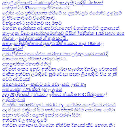
දකුණු අප්‍රිකාවේ ගොඩනැගිල්ලක ඇතිවූ හදිසි ගින්නක්
හේතුවෙන් 63දෙනෙකු ජීවිතක්‍ෂයට​!
දේශීය​ ණය ප්‍රතිව්‍යුහගත කිරීමේ සැලසුම්වලට එරෙහිව උණුසුම්
වූ පිටකොටුවේ විරෝධතාව
චන්ද්‍රයාන්-3 සාර්ථකව සඳ මතට​
මහජන ආරක්ෂක අමාත්‍යවරයාගෙන් මහජනතාවට ප්‍රකාශයක්.
කාලගුණ විද්‍යා දෙපාර්තමේන්තුව විසින් දිස්ත්‍රික්ක 12ක් සඳහා තාප
දර්ශක උපදේශනයක් නිකුත් කරයි .
කොළඹ දිස්ත්‍රික්කයේ ප්‍රදේශ කිහිපයකට පැය 18ක ජල
කප්පාදුවක්
ළමා ලිංගික අපයෝජන චෝදනා මත පුද්ගලයකුට පහර දී
ඝාතනය කළ පිරිසක් අත්අඩංගුවට.
අනුප්‍රාප්තික ජනපති රනිල්
අවසන් අංකය අනුව ඉන්ධන බෙදා හැරෙන දිනවල වෙනසක්
ජාතික ඉන්ධන ලබාදීමේ ක්‍රමවේදය සඳහා ලියාපදිංචි විය හැකි
වෙබ් අඩවියක්
ජපානයෙන් ලංකාවට මේ වෙලාවේ උදව් නෑ
බස් ගාස්තු 22% කින් ඉහළ දැමේ
අද (29) දිනයේ ඉන්ධන ලැබීමට නියමිත IOC පිරවුම්හල්
ලැයිස්තුවක්
විදේශීය සමාගම්වලට මෙරට තුළ ඉන්ධන අලෙවියට අවසර
අද මධ්‍යම රාත්‍රියේ සිට ඉන්ධන නිකුත් කිරීම අත්‍යවශ්‍ය සේවා
සඳහා පමණයි : පළාත් අතර සංචරණ සීමා
ඉන්ධන මිල ඉහළ දැමේ
ඉන්ධන නෞකා පැමිණෙන නිශ්චිත දිනයක් කිව නොහැකි :