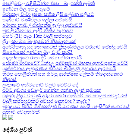
පෝලිම්වල රැඳී සිටින්න එපා – බලශක්ති ඇමති
ඉන්ධන මිල ඉහළ දැමේ
බරපතළ වංචා දූෂණ සහිත ලිපි ලේඛන එලියට
කැබිනට් මණ්ඩලය ඉල්ලා අස්වෙයි
අමාත්‍ය නාමල් රාජපක්ෂ ඉල්ලා අස්වෙයි
මුළු දිවයිනටම ඇඳිරි නීතිය පැනවේ
හෙට (31) පැය 13ක විදුලි කප්පාදුව
ශ්‍රී ලංකා මහ බැංකුවෙන් නිවේදනයක්
අමෙරිකානු යුද නෞකාවක් ත්‍රිකුණාමලය වරයාට සේන්දු වෙයි
සිපෙට්කෝ ඉන්ධන මිල වැඩි කරයි
නැදුන්ගමුවේ රාජා දිවි ගමන නිමා කරයි
ජ්‍යෙෂ්ඨ මාධ්‍යවේදි බන්දුල පද්මකුමාර මහතා අභාවප්‍රාප්ත වෙයි
යුක්රේනය ආක්‍රමණය කිරීමේ බිහිසුණු ප්‍රහාරය ඇරඹෙයි
හිටපු පොලිස්පති සහ හිටපු ආරක්ෂක ලේකම් නිදොස්කොට
නිදහස්
ලංකාවේ ඉන්ටනෙට් වලට වෙච්ච දේ
රටට අවශ්‍ය ඩොලර් ගෙන්න ගන්න අලුත් ක්‍රමයක්
ගැඹුරු ළිදට වැටුණු දරුවා බේරා ගැනීමේ මෙහෙයුම් තවදුරටත්
විදුලි කප්පාදුවකට අවසර දෙනවාද ? නැද්ද ?
මුහුද යට පිහිටි ගිනිකන්දක් විධාරණය වෙයි : පැසිෆික් සාගරයේ
සුනාමි අවදානමක්
දේශීය පුවත්