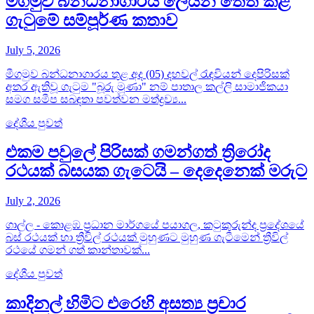
මීගමුව බන්ධනාගාරය ලෙයින් තෙත් කළ
ගැටුමේ සම්පූර්ණ කතාව
July 5, 2026
මීගමුව බන්ධනාගාරය තුළ අද (05) දහවල් රැඳවියන් දෙපිරිසක්
අතර ඇතිවූ ගැටුම "බූරු මූණා" නම් පාතාල කල්ලි සාමාජිකයා
සමග සමීප සබඳතා පවත්වන මත්ද්‍රව්‍ය...
දේශීය පුවත්
එකම පවුලේ පිරිසක් ගමන්ගත් ත්‍රිරෝද
රථයක් බසයක ගැටෙයි – දෙදෙනෙක් මරුට
July 2, 2026
ගාල්ල - කොළඹ ප්‍රධාන මාර්ගයේ පයාගල, කටුකුරුන්ද ප්‍රදේශයේ
බස් රථයක් හා ත්‍රීවිල් රථයක් මුහුණට මුහුණ ගැටීමෙන් ත්‍රීවිල්
රථයේ ගමන් ගත් කාන්තාවක්...
දේශීය පුවත්
කාදිනල් හිමිට එරෙහි අසත්‍ය ප්‍රචාර