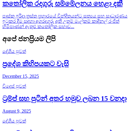
කතෝලික රදගුරු සම්මේලනය හෙළා දකී
පාස්කු ඉරිදා ත්‍රස්ත ප්‍රහාරයේ වින්දිතයන්ට සත්‍යය සහ සාධාරණය
ඉටුකර දීම සඳහා අගරදගුරු අති උතුම් මැල්කම් කාදිනල් රංජිත්
හිමිපාණන් ඇතුළු කතෝලික සභාව...
අපේ ජනප්‍රියම ලිපි
දේශීය පුවත්
ප්‍රදේශ කිහිපයකට වැසි
December 15, 2025
විදෙස් පුවත්
ට්‍රම්ප් සහ පුටින් අතර හමුව ලබන 15 වනදා
August 9, 2025
දේශීය පුවත්