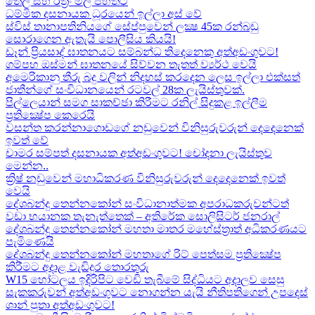
තෙල් සහ රත්‍රං මිල පහතට
ධම්මික දසනායක ධූරයෙන් ඉල්ලා අස් වේ
ස්විස් තානාපතිනියගේ සේප්පුවෙන් ලක්‍ෂ 45ක රන්බඩු
සොරාගෙන ඇතැයි පොලීසිය කියයි!
ඩෑන් ප්‍රියසාද් ඝාතනයට සම්බන්ධ තිදෙනෙකු අත්අඩංගුවට​!
ගම්පහ ඔස්මන් ඝාතනයේ සිව්වන තැතත් ව්‍යර්ථ වෙයි
අමෙරිකානු තීරු බදු වලින් නිදහස් කරදෙන ලෙස ඉල්ලා එක්සත්
ජාතීන්ගේ සංවිධානයෙන් රටවල් 28ක ලැයිස්තුවක්.
පිල්ලෙයාන් සමග සාකච්ඡා කිරීමට රනිල් සිදුකළ ඉල්ලීම
ප්‍රතික්‍ෂේප කෙරෙයි
වසන්ත කරන්නාගොඩගේ නඩුවෙන් විනිසුරුවරුන් දෙදෙනෙක්
ඉවත් වේ
චාමර සම්පත් දසනායක අත්අඩංගුවට​! චෝදනා ලැයිස්තුව
මෙන්න​..
ක්‍රිෂ් නඩුවෙන් මහාධිකරණ විනිසුරුවරුන් දෙදෙනෙක් ඉවත්
වෙයි
දේශබන්දු තෙන්නකෝන් සංවිධානාත්මක අපරාධකරුවන්ටත්
වඩා භයානක තැනැත්තෙක් – අතිරේක සොලිසිටර් ජනරාල්
දේශබන්දු තෙන්නකෝන් මහතා මාතර මහේස්ත්‍රාත් අධිකරණයට
පැමිණෙයි
දේශබන්දු තෙන්නකෝන් මහතාගේ රිට් පෙත්සම ප්‍රතික්‍ෂේප
කිරීමට අදාළ වැඩිදුර තොරතුරු
W15 හෝටලය ඉදිරිපිට වෙඩි තැබීමේ සිද්ධියට අදාලව​ සෙසු
සැකකරුවන් අත්අඩංගුවට නොගන්න යැයි නීතිපතිගෙන් උපදෙස්
ශාන් පුතා අත්අඩංගුවට!