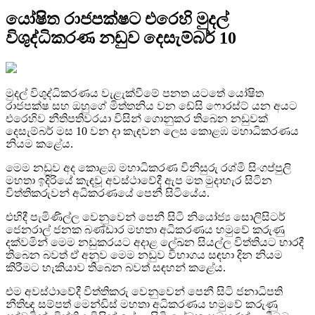
යෝෂිත රාජපක්ෂට එරෙහි මුදල්
විශුද්ධිකරණ නඩුව දෙසැම්බර් 10
මුදල් විශුද්ධිකරණය වැළැක්වීමේ පනත යටතේ යෝෂිත
රාජපක්ෂ සහ ඔහුගේ මිත්තනිය වන ඩේසි ෆොරස්ට් යන අයට
එරෙහිව නීතිපතිවරයා විසින් ගොනුකර තිබෙන නඩුවක්
දෙසැම්බර් මස 10 වන දා කැඳවන ලෙස කොළඹ මහාධිකරණය
නියම කළේය.
මෙම නඩුව අද කොළඹ මහාධිකරණ විනිසුරු රශ්මි සිංගප්පුලි
මහතා ඉදිරියේ කැඳවූ අවස්ථාවේදී ඇප මත මුදාහැර සිටින
විත්තිකරුවන් අධිකරණයේ පෙනී සිටියේය.
එහිදී පැමිණිල්ල වෙනුවෙන් පෙනී සිටි නියෝජ්‍ය සොලිසිටර්
ජෙනරාල් ජනක බණ්ඩාර මහතා අධිකරණය හමුවේ කරුණු
දක්වමින් මෙම නඩුකරයට අදාළ ලේඛන සියල්ල විත්තියට භාරදී
තිබෙන බවත් ඒ අනුව මෙම නඩුව විභාගය සඳහා දින නියම
කිරීමට හැකියාව තිබෙන බවත් සඳහන් කළේය.
එම අවස්ථාවේදී විත්තිකරු වෙනුවෙන් පෙනී සිටි ජනාධිපති
නීතිඥ සම්පත් මෙන්ඩිස් මහතා අධිකරණය හමුවේ කරුණු