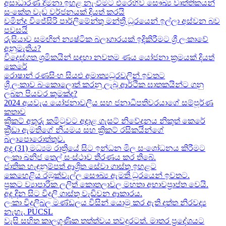
අසාධාරණ දීමනා ඉහළ නැංවීමට එරෙහිව සෞඛ්‍ය වෘත්තිකයන්
සංකේත වැඩ වර්ජනයක් දියත් කරයි
චමින්ද විජේසිරි පාර්ලිමේන්තු මන්ත්‍රී ධූරයෙන් ඉල්ලා අස්වන බව
පවසයි
රුසියාව සමඟින් න්‍යෂ්ටික බලාගාරයක් ඉදිකිරීමට ශ්‍රී ලංකාවේ
අනුමැතිය?
විදෙස්ගත ශ්‍රමිකයින් සඳහා නවතම ණය යෝජනා ක්‍රමයක් දියත්
කෙරේ
රොෂාන් රණසිංහ සියළු අමාත්‍යධූරවලින් ඉවතට​
ශ්‍රී ලංකාව බංකොලොත් කරනු ලැබූ ආර්ථික ඝාතකයින්ට ගනු
ලබන පියවර කුමක්ද​?
2024 අයවැය යෝජනාවලිය​ සහ ජනාධිපතිවරයාගේ සම්පූර්ණ
කතාව​
ක්‍රිකට් අතුරු කමිටුවට අදාළ ගැසට් නිවේදනය නිකුත් කෙරේ
ක්‍රීඩා ඇමතිගේ නියමය​ සහ ක්‍රිකට් රසිකයින්ගේ
බලාපොරොත්තුව.
අද (31) මධ්‍යම රාත්‍රියේ සිට ඉන්ධන මිල සංශෝධනය කිරීමට
ලංකා ඛනිජ තෙල් සංස්ථාව තීරණය කර තිබේ.
ජාතික හැඳුනුම්පත් ආශ්‍රිත සේවා ගාස්තු ඉහළට
කෙහෙළිය රඹුක්වැල්ල සෞඛ්‍ය ඇමති ධූරයෙන් ඉවතට​.
ප්‍රකට ව්‍යාපාරික ලලිත් කොතලාවල මහතා අභාවප්‍රාප්ත වෙයි.
අද දින​ සිට විදුලි ගාස්තු වැඩිවන ආකාරය​.
ලංකා විදුලිබල මණ්ඩලය විසින් යොමු කර ඇති දත්ත නිරවද්‍ය
නැහැ. PUCSL
වැසි සහිත කාලගුණික තත්ත්වය තවදුරටත්. මාතර ප්‍රදේශයට