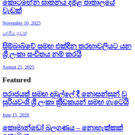
කොටහේන ඝාතනය දමිළ පාතාලයේ
වැඩක්
November 10, 2025
දේශීය පුවත්
සිම්බාබ්වේ සමඟ එක්දින තරඟාවලියට යන
ශ්‍රී ලංකා සංචිතය නම් කරයි
August 21, 2025
Featured
පරාජයත් සමඟ දඹුල්ලේ දී නොසන්සුන් වූ
සූරියවංශි ශ්‍රී ලංකා ක්‍රීඩකයන් සමඟ ගැටෙයි
June 15, 2026
කොමාන්ඩෝ බලගණය – නොහැක්කක්