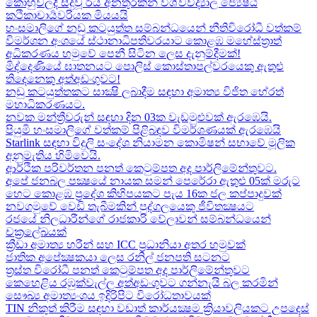
කොහුවලදී සිදුවූ රිය අනතුරකින් විශ්වවිද්‍යාල ජ්‍යෙෂ්ඨ
කථිකාචාර්‍යවරියක මියයයි
හංසමාලිගේ නඩු කටයුත්ත සම්බන්ධයෙන් නීතිවිරෝධී වත්කම්
විමර්ශන අංශයේ ස්ථානාධිපතිවරයාට කොළඹ මහේස්ත්‍රාත්
අධිකරණය හමුවේ පෙනී සිටින ලෙස දැනුම්දීමක්!
මිද්දෙණියේ ඝාතනයට පොලිස් කොස්තාපල්වරයෙකු ඇතුළු
තිදෙනෙකු අත්අඩංගුවට​!
නඩු කටයුත්තකට සාක්‍ෂි ලබාදීම සඳහා අමාත්‍ය විජිත හේරත්
මහාධිකරණයට​.
නවක මන්ත්‍රීවරුන් සඳහා දින 03ක වැඩමුළුවක් ඇරඹෙයි.
පියුමි හංසමාලිගේ වත්කම් පිළිබඳව විමර්ශණයක් ඇරඹෙයි
Starlink සඳහා විදුලි සංදේශ නියාමන කොමිෂන් සභාවේ මූලික
අනුමැතිය හිමිවෙයි.
ආර්ථික පරිවර්තන පනත් කෙටුම්පත අද පාර්ලිමේන්තුවට.
අපේ ජනබල පක්‍ෂයේ නායක සමන් පෙරේරා ඇතුළු 05ක් මරුට​
හෙට කොළඹ ප්‍රදේශ කිහිපයකට පැය 16ක ජල කප්පාදුවක්
නවගමුවේ වෙඩි තැබීමකින් පුද්ගලයෙකු ජීවිතක්‍ෂයට​
රජයේ නිලධාරීන්ගේ රාජකාරි වේලාවන් සම්බන්ධයෙන්
චක්‍රලේඛයක්
ක්‍රීඩා අමාත්‍ය හරීන් සහ​ ICC ප්‍රධානියා අතර හමුවක්
ජාතික අපේක්‍ෂකයා ලෙස රනිල් ජනපති සටනට​
ත්‍රස්ත විරෝධී පනත් කෙටුම්පත අද පාර්ලිමේන්තුවට​
කෙහෙළිය රඹුක්වැල්ල අත්අඩංගුවට ගන්නැයි බල කරමින්
සෞඛ්‍ය අමාත්‍යංශය ඉදිරිපිට විරෝධතාවයක්
TIN නිකුත් කිරීම සඳහා වඩාත් කාර්යක්‍ෂම ක්‍රියාවලියකට උපදෙස්