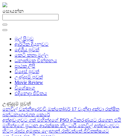
සොයන්න
මුල් පිටුව
ආර්ථික දියුනුවට
දේශීය පුවත්
කෙටි කතා මල්ල
ධනාත්මක චින්තනය
පාඨක ලිපි
විදෙස් පුවත්
උණුසුම් පුවත්
Movie Review
විශේෂාංග
එදිනෙදා ජීවිතය
උණුසුම් පුවත්
නෙවිල් වන්නිආරච්චි ඔක්තෝබර් 17 වැනිදා දක්වා රක්ෂිත
බන්ධනාගාරගත කෙරේ
අත්අඩංගුවට ගත් මහින්දගේ PSO අධිකරණයට රැගෙන එයි
මහින්දගේ ප්‍රධාන ආරක්ෂක නිලධාරී නෙවිල් අත්අඩංගුවට
හිටපු රාජ්‍ය අමාත්‍ය ලොහාන් රත්වත්තේ ජීවිතක්ෂයට