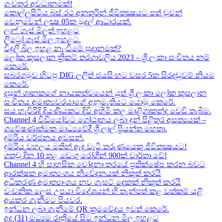
ගංවතුර අවධානමක්!
කොල්ලුපිටිය බස් රථ අනතුරින් ජීවිතක්‍ෂයට පත් වූවන්
වෙනුවෙන් ලක්‍ෂ 05ක​ මුදල් ආධාරයක්​.
ලාෆ් ගෑස් මිලත් ඉහළට​
ලිට්‍රෝ ගෑස් මිල​ ඉහළට​.
විදුලි බිල ඉහළ නැංවීමේ සූදානමක්?
ලෝක කුසලාන ක්‍රිකට් තරගාවලිය 2023 – ශ්‍රී ලංකා සංචිතය නම්
කෙරේ​.
සබරගමුව හිටපු DIG ලලිත් ජයසිංහට වසර 5ක සිරදඬුවම් නියම
කෙරේ.
දසුන් ශානකගේ නායකත්වයෙන් යුත් ශ්‍රී ලංකා ලෝක කුසලාන
සංචිතය අමාත්‍යවරයාගේ අනුමැතියට​ යොමු කෙරේ.
සය හැවිරිදි දියණියකට දිවි අහිමි කල මාළිගාකන්ද වෙඩි තැබීම​.
Channel 4 වීඩියෝවට ගෝඨාභය ලබා දුන් පිළිතුර අසත්‍යයක් –
ගවේෂණාත්මක මාධ්‍යවේදී ශ්‍රී ලාල් ප්‍රියන්ත මහතා.
දුම්රිය වර්ජනය අවසන්.
දුම්රිය වහලය මතින් ඇද​ වැටී තරුණයෙකු ජීවිතක්‍ෂයට​!
ගතවූ දින 10 තුළ ඩෙංගු රෝගීන් 900ක් වාර්තා වේ!
Channel 4 හි සාහසික චෝදනා තරයේ ප්‍රතික්ෂේප කරන බවට
ආරක්ෂක අමාත්‍යංශය නිවේදනයක් නිකුත් කරයි
අධිකරණ අමාත්‍යාංශය නව ගැසට් දෙකක් නිකුත් කරයි
වංචනික ලෙස උපයා විදේශයන් හි තැන්පත් කළ​ වත්කම් යළි
අයකර ගැනීමට පියවර​.
ඉන්ධන ලබා ගැනීමේ QR ක්‍රමවේදය ඉවත් කෙරේ.
අද (31) මධ්‍යම රාත්‍රියේ සිට ඉන්ධන මිල ඉහළට