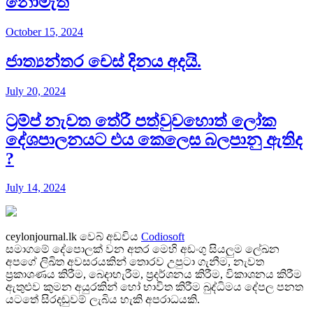
නොමැත​
October 15, 2024
ජාත්‍යන්තර චෙස් දිනය අදයි.
July 20, 2024
ට්‍රම්ප් නැවත තේරී පත්වුවහොත් ලෝක
දේශපාලනයට එය කෙලෙස බලපානු ඇතිද​
?
July 14, 2024
ceylonjournal.lk
වෙබ් අඩවිය
Codiosoft
සමාගමේ දේපොලක් වන අතර මෙහි අඩංගු සියලුම ලේඛන
අපගේ ලිඛිත අවසරයකින් තොරව උපුටා ගැනීම, නැවත
ප්‍රකාශණය කිරීම, බෙදාහැරීම, ප්‍රදර්ශනය කිරීම, විකාශනය කිරීම
ඇතුළුව කුමන අයුරකින් හෝ භාවිත කිරීම බුද්ධිමය දේපල පනත
යටතේ සිරදඬුවම් ලැබිය හැකි අපරාධයකි.