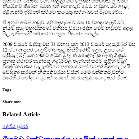
දක්වමින් විත්තිය විසින් ඉල්ලා සිටි ලේඛන සමහරක් ලැබීමට
නියමිතව තිබෙන බවත් ඉන් අනතුරුව මෙම නඩුකරයට අදාළ
පිළිගැනීම් ඉදිරිපත් කිරීමට කටයුතු කරන බවත් පැවසුවේය.
ඒ අනුව මෙම නඩුව යළි දෙසැම්බර් මස 10 වනදා කැඳවීමට
නියම කළ මහාධිකරණ විනිසුරුවරයා එදින මෙම නඩුවට අදාළ
පිළිගැනීම් ඉදිරිපත් කරන ලෙස නියෝග කළේය.
2009 වසරේ මාර්තු මස 31 වනදා සහ 2013 වසරේ දෙසැම්බර් මස
12 වන දා අතර කාලසීමාව තුළ නීතිවිරෝධී ලෙස උපයාගත්
රුපියල් මිලියන 59කට අධික මුදලක් පෞද්ගලික බැංකු ගිණුම්
තුනක ස්ථාවර තැන්පතු ගිණුම්වල තැන්පත් කිරීම තුළින් මුදල්
විශුද්ධිකරණය වැළැක්වීමේ පනත යටතේ වරදක් සිදුකළේ යයි
චෝදනා කරමින් නීතිපතිවරයා විසින් මෙම විත්තිකරුවන්ට
එරෙහිව චෝදනා තුනක් යටතේ මෙම නඩුව ගොනුකර තිබේ.
Tags
Share now
Related Article
දේශීය පුවත්