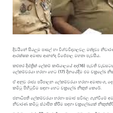
දිවයිනේ සියලුම පාසල් හා විශ්වවිද්‍යාලවල මත්ද්‍රව්‍ය 
ආරක්ෂක අමාත්‍ය ආනන්ද විජේපාල මහතා පැවසීය.
කළුතර දිස්ත්‍රික් ලේකම් කාර්යාලයේ අද(16) පැවති වැඩ
ලේකම්වරයා හරහා හෙට (17) දිනයේදීම එම චක්‍රලේඛ නි
ඒ අනුව රාජ්‍ය පරිපාලන ලේකම්වරයා හරහා අමාත්‍යංශ, දෙපා
කමිටු පිහිටුවීම සඳහා හෙට චක්‍රලේඛ නිකුත් කෙරේ.
ජනාධිපති ලේකම්වරයා හරහා සමාජ සවිබල ගැන්වීමේ අමාත
නිවාරණ කමිටු ස්ථාපිත කිරීම සඳහා චක්‍රලේඛයක් නිකුත්කි