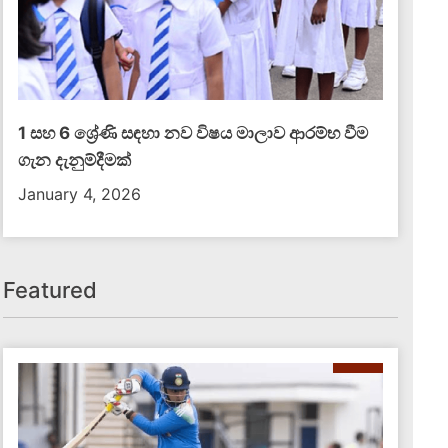
දේශීය පුවත්
1 සහ 6 ශ්‍රේණි සඳහා නව විෂය මාලාව ආරම්භ වීම
ගැන දැනුම්දීමක්
January 4, 2026
Featured
පැය 24ක් ඇතුළත බන්ධනාගාර 3ක් ඇවිළුණු
මැග