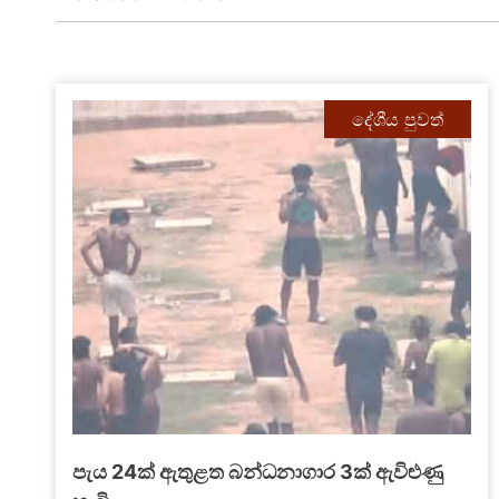
දේශීය පුවත්
මැගසින් ගැටුමෙන් මියගිය රැඳවියාගේ පැටිකිරිය