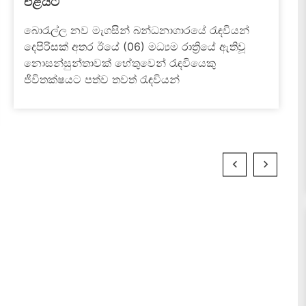
ගැටුමේ සම්පූර්ණ කතාව
July 5, 2026
මීගමුව බන්ධනාගාරය තුළ අද (05) දහවල් රැඳවියන්
දෙපිරිසක් අතර ඇතිවූ ගැටුම "බූරු මූණා" නම් පාතාල
කල්ලි සාමාජිකයා සමග සමීප සබඳතා පවත්වන
මත්ද්‍රව්‍ය...