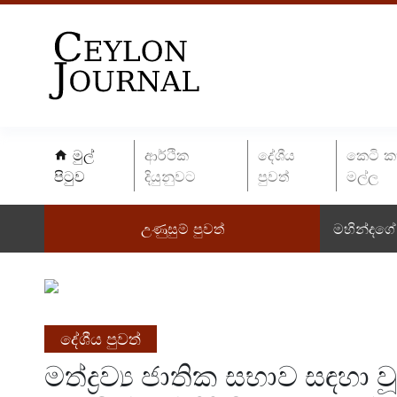
මුල්
ආර්ථික
දේශීය
කෙටි ක
පිටුව
දියුනුවට
පුවත්
මල්ල
උණුසුම් පුවත්
මහින්දගේ 
දේශීය පුවත්
මත්ද්‍රව්‍ය ජාතික සභාව සඳහා