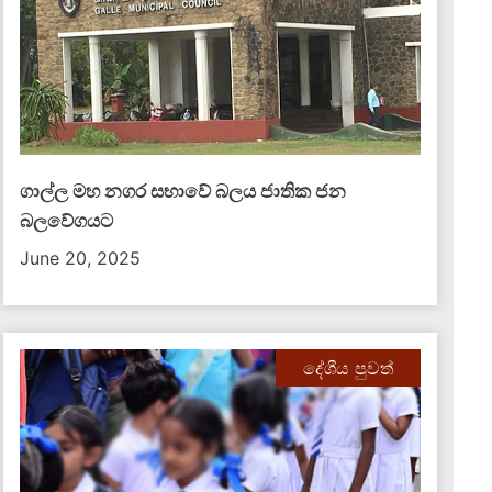
ගාල්ල මහ නගර සභාවේ බලය ජාතික ජන
බලවේගයට
June 20, 2025
දේශීය පුවත්