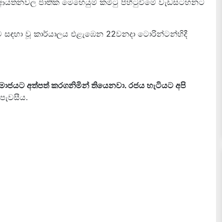
ජ්‍ය ආයතනවල ජාතික මෙහෙයුම් කමිටු පිහිටුවීමේ වැඩසටහනට
භාව සඳහා වූ කාර්යාලය එළැඹෙන 22වනදා ටොරින්ටන්හිදී
් සමාජයට අත්පත් කරගනිමින් තියෙනවා. රජය හැටියට අපි
 පැවසීය.