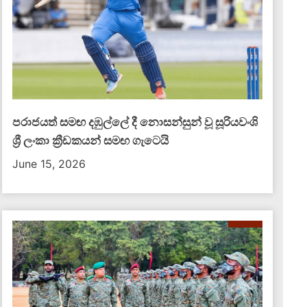
හැටි
එළ
August 7, 2026
බො
දෙප
පැය 24ක කාලයක් තුළ දිවයිනේ බන්ධනාගාර 3ක
නො
දරුණු ගැටුම් සහ නොසන්සුන්තා ඇතිවී රැඳවියන්
ජීව
තිදෙනෙක් ජීවිතක්ෂයට පත්විය. එමෙන්ම තවත්
රැඳවියන් රැසක් ගැටුම්වලින්
පරාජයත් සමඟ දඹුල්ලේ දී නොසන්සුන් වූ සූරියවංශි
ශ්‍රී ලංකා ක්‍රීඩකයන් සමඟ ගැටෙයි
June 15, 2026