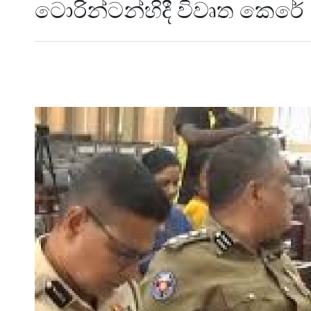
ටොරින්ටන්හිදී විවෘත කෙරේ