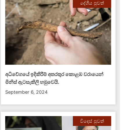
දේශීය පුවත්
අධිවේගයේ ඉදිකිරීම් අතරතුර කොළඹ වරායෙන්
මිනිස් ඇටසැකිලි හමුවෙයි.
September 6, 2024
විදෙස් පුවත්