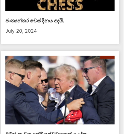
ජාත්‍යන්තර චෙස් දිනය අදයි.
July 20, 2024