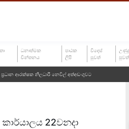
තා
ධනාත්මක
පාඨක
විදෙස්
උණුස
චින්තනය
ලිපි
පුවත්
පුවත
ප්‍රධාන ආරක්ෂක නිලධාරී නෙවිල් අත්අඩංගුවට
 වූ කාර්යාලය 22වනදා