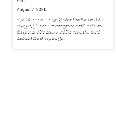
එළියට
බොරැල්ල නව මැගසින් බන්ධනාගාරයේ රැඳවියන්
දෙපිරිසක් අතර ඊයේ (06) මධ්‍යම රාත්‍රියේ ඇතිවූ
නොසන්සුන්තාවක් හේතුවෙන් රැඳවියෙකු
ජීවිතක්ෂයට පත්ව තවත් රැඳවියන්