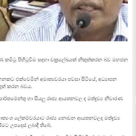
නිවාරණ කමිටු පිහිටුවීම සඳහා චක්‍රලේඛයක් නිකුත්කරන බව මහජන
සටහනකට එක්වෙමින් අමාත්‍යවරයා පවසා සිටියේ, අධ්‍යාපන
කුත් කරන බවය.
ර්තමේන්තු හා සියලු රාජ්‍ය ආයතනවල ද මත්ද්‍රව්‍ය නිවාරණ
්‍යංශ ලේකම්වරයාට රාජ්‍ය නොවන ආයතනවලද මත්ද්‍රව්‍ය
රීමට උපදෙස් ලබාදී තිබේ.