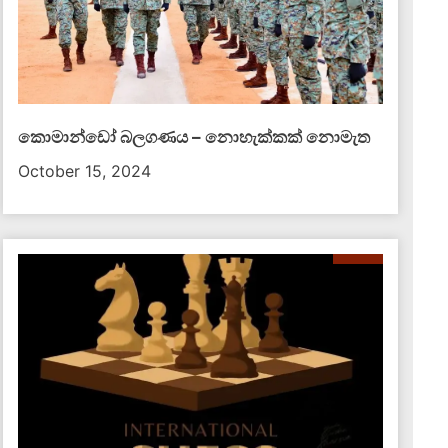
කොමාන්ඩෝ බලගණය – නොහැක්කක් නොමැත​
October 15, 2024