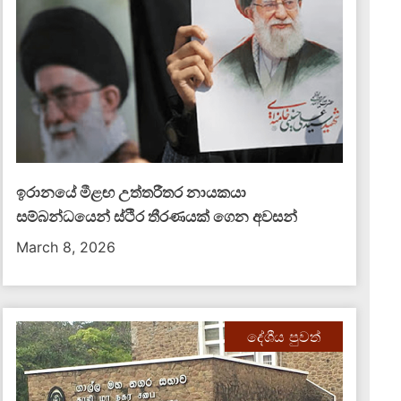
ඉරානයේ මීළඟ උත්තරීතර නායකයා
සම්බන්ධයෙන් ස්ථිර තීරණයක් ගෙන අවසන්
March 8, 2026
දේශීය පුවත්