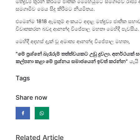
මත්ද්‍රව්‍ය තුරන් කිරීමේ ජාතික මෙහෙයුමට සමගාමීව රා
සමගාමීව මෙය සිදු කිරීමට නියමිතය.
එමෙන්ම 1818 ඇමතුම් අංකයට අදාළ මත්ද්‍රව්‍ය ජාතික ස
විවෘතකරන බවද ආනන්ද විජේපාල මහතා මෙහිදී පැවසීය.
මෙහිදී අදහස් දැක් වූ අමාත්‍ය ආනන්ද විජේපාල මහතා,
”මේ ප්‍රශ්නේ බැරෑරුම් තත්ත්වයකට උඩු දුවලා. අනර්ථයක
කල්පනා කළා මේ ප්‍රශ්නය සමාජයෙන් ඉවත් කරන්න”
යැයි
Tags
Share now
Related Article