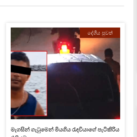
දේශීය පුවත්
මීගමුව බන්ධනාගාරය ලෙයින් තෙත් කළ