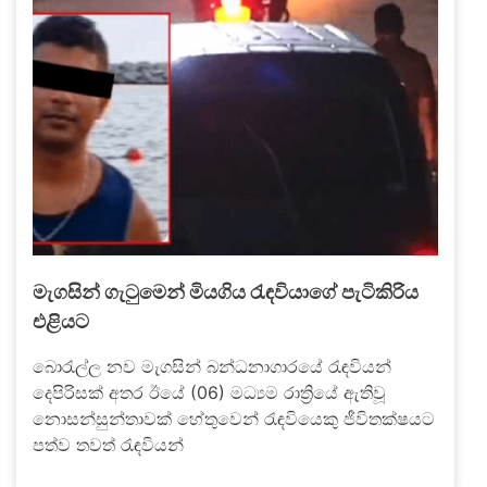
මැගසින් ගැටුමෙන් මියගිය රැඳවියාගේ පැටිකිරිය
එළියට
බොරැල්ල නව මැගසින් බන්ධනාගාරයේ රැඳවියන්
දෙපිරිසක් අතර ඊයේ (06) මධ්‍යම රාත්‍රියේ ඇතිවූ
නොසන්සුන්තාවක් හේතුවෙන් රැඳවියෙකු ජීවිතක්ෂයට
පත්ව තවත් රැඳවියන්