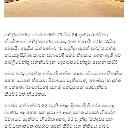
පාර්ලිමේන්තුව ඔක්තෝබර් 21 සිට 24 දක්වා රැස්වීමට
නියමිත බව පාර්ලිමේන්තු මහලේකම් කුෂාණි රෝහණධීර
පවසයි. පසුගිය ඔක්තෝබර් 10 වැනිදා පැවති පාර්ලිමේන්තු
කටයුතු පිළිබඳ කාරක සභාවේදී මෙම තීරණය ගෙන ඇති බව
පාර්ලිමේන්තු සන්නිවේදන දෙපාර්තමේන්තුව සඳහන් කරයි.
මෙම පාර්ලිමේන්තු සතියේදී ජාතික ඖෂධ නියාමන අධිකාරිය
පනත යටතේ නියෝග විවාදයට ගැනීමටත්, ‘පෞද්ගලික දත්ත
ආරක්ෂණ (සංශෝධන) පනත් කෙටුම්පත’ තෙවැනිවර
කියවීමටත් නියමිතය.
එසේම ඔක්තෝබර් 22 වැනි බදාදා දිනයේදී විශේෂ වෙළඳ
භාණ්ඩ බදු පනත සහ සුරා බදු ආඥා පනත යටතේ නියෝග
විවාදයට ගැනීමට නියමිත අතර, 23 වැනිදා ‘මත්ද්‍රව්‍ය සහ
සංවිධානාත්මක අපරාධ තුරන් කිරීම සහ නීතිමය රාමුව