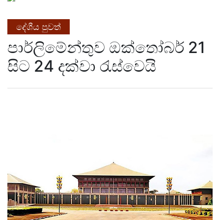
දේශීය පුවත්
පාර්ලිමේන්තුව ඔක්තෝබර් 21
සිට 24 දක්වා රැස්වෙයි