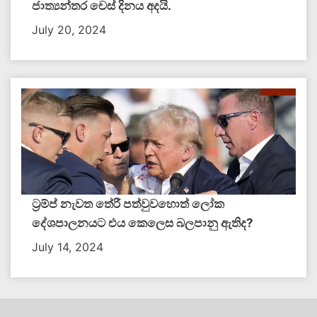
ජාත්‍යන්තර චෙස් දිනය අදයි.
July 20, 2024
ට්‍රම්ප් නැවත තේරී පත්වුවහොත් ලෝක
දේශපාලනයට එය කෙලෙස බලපානු ඇතිද​?
July 14, 2024