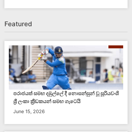
Featured
පරාජයත් සමඟ දඹුල්ලේ දී නොසන්සුන් වූ සූරියවංශි
ශ්‍රී ලංකා ක්‍රීඩකයන් සමඟ ගැටෙයි
June 15, 2026