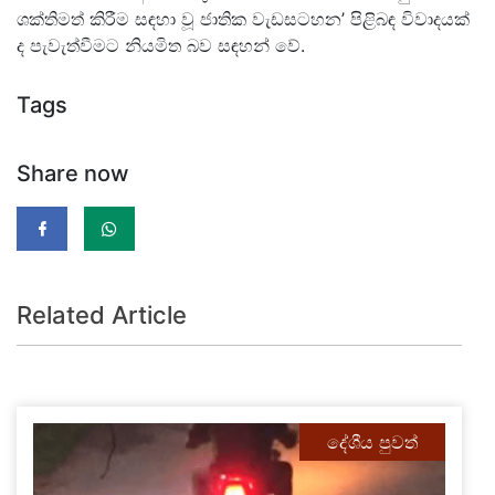
ශක්තිමත් කිරීම සඳහා වූ ජාතික වැඩසටහන’ පිළිබඳ විවාදයක්
ද පැවැත්වීමට නියමිත බව සඳහන් වේ.
Tags
Share now
Related Article
දේශීය පුවත්