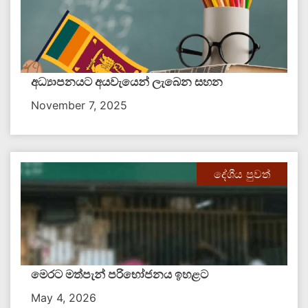
අධ්‍යාපනයට අයවැයෙන් ලැබෙන සහන
November 7, 2025
දේශීය පුවත්
මෙරට මත්පැන් පරිභෝජනය ඉහළට
May 4, 2026