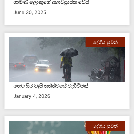
ගාමිණී ලොකුගේ අභාවප්‍රාප්ත වෙයි
June 30, 2025
දේශීය පුවත්
හෙට සිට වැසි තත්ත්වයේ වැඩිවීමක්
January 4, 2026
දේශීය පුවත්