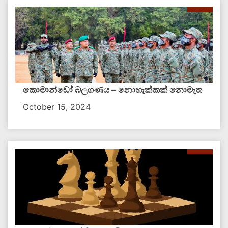
කොමාන්ඩෝ බලගණය – නොහැක්කක් නොමැත​
October 15, 2024