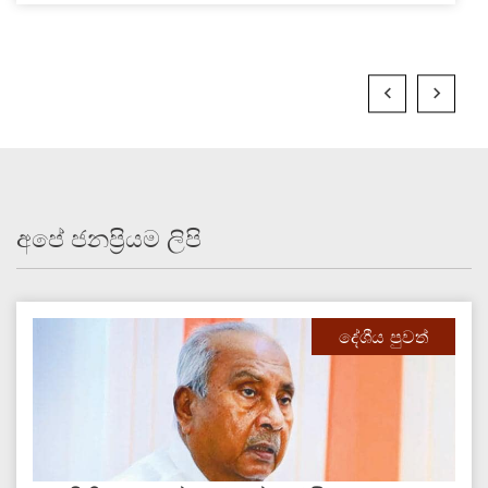
අපේ ජනප්‍රියම ලිපි
දේශීය පුවත්