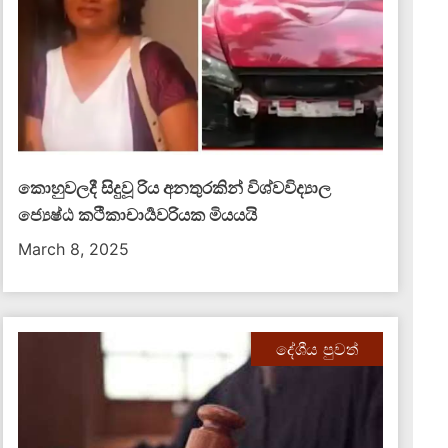
කොහුවලදී සිදුවූ රිය අනතුරකින් විශ්වවිද්‍යාල
ජ්‍යෙෂ්ඨ කථිකාචාර්‍යවරියක මියයයි
March 8, 2025
දේශීය පුවත්