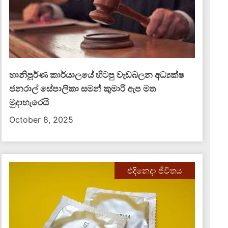
හානිපූර්ණ කාර්යාලයේ හිටපු වැඩබලන අධ්‍යක්ෂ
ජනරාල් සේපාලිකා සමන් කුමාරි ඇප මත
මුදාහැරෙයි
October 8, 2025
එදිනෙදා ජීවිතය