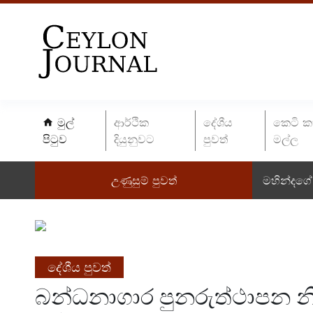
මුල්
ආර්ථික
දේශීය
කෙටි ක
පිටුව
දියුනුවට
පුවත්
මල්ල
උණුසුම් පුවත්
මහින්දගේ 
දේශීය පුවත්
බන්ධනාගාර පුනරුත්ථාපන න