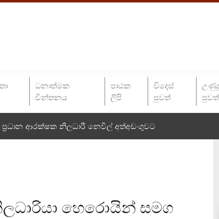
තා
ධනාත්මක
පාඨක
විදෙස්
උණුස
චින්තනය
ලිපි
පුවත්
පුවත
ප්‍රධාන ආරක්ෂක නිලධාරී නෙවිල් අත්අඩංගුවට
ිලධාරියා හෙරොයින් සමග