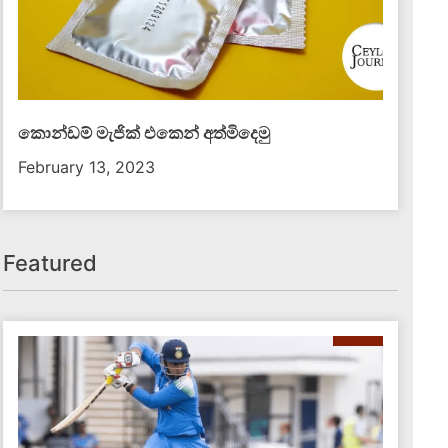
කොන්ඩම් මැජික් එකෙන් අත්මිදෙමු
February 13, 2023
දේශීය පුවත්
Featured