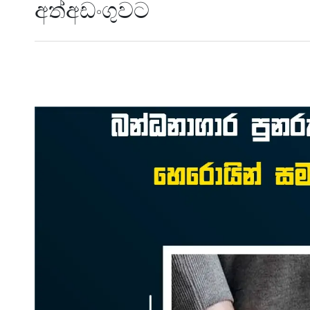
අත්අඩංගුවට​