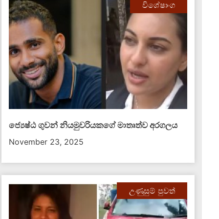
විශේෂාංග
ජ්‍යෙෂ්ඨ ගුවන් නියමුවරියකගේ මාතෘත්ව අරගලය
November 23, 2025
උණුසුම් පුවත්