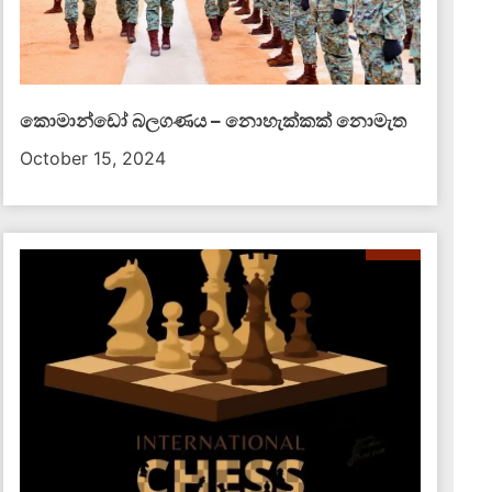
කොමාන්ඩෝ බලගණය – නොහැක්කක් නොමැත​
October 15, 2024