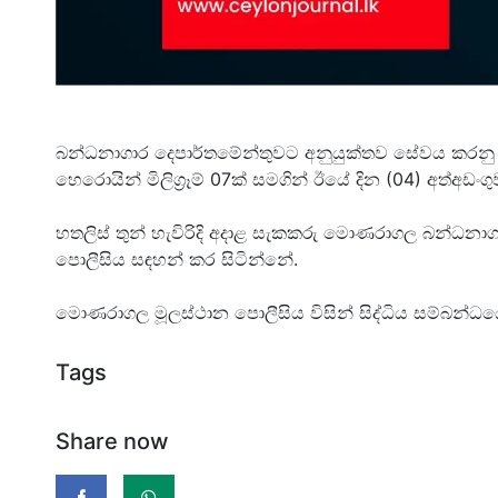
බන්ධනාගාර දෙපාර්තමේන්තුවට අනුයුක්තව සේවය කරන
හෙරොයින් මිලිග්
රෑම් 07ක් සමගින් ඊයේ දින (04) අත්අඩ
හතලිස් තුන් හැවිරිදි අදාළ සැකකරු මොණරාගල බන්ධනාග
පොලීසිය සඳහන් කර සිටින්නේ.
මොණරාගල මූලස්ථාන පොලීසිය විසින් සිද්ධිය සම්බන්ධයෙ
Tags
Share now