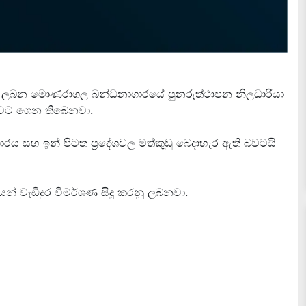
ු ලබන මොණරාගල බන්ධනාගාරයේ පුනරුත්ථාපන නිලධාරියා
ංගුවට ගෙන තිබෙනවා.
ාරය සහ ඉන් පිටත ප්
රදේශවල මත්කුඩු බෙදාහැර ඇති බවටයි
න් වැඩිදුර විමර්ශණ සිදු කරනු ලබනවා.