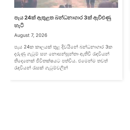
මැගසින් ගැටුමෙන් මියගිය රැඳවියාගේ පැටිකිරිය
එළියට
බොරැල්ල නව මැගසින් බන්ධනාගාරයේ රැඳවියන්
දෙපිරිසක් අතර ඊයේ (06) මධ්‍යම රාත්‍රියේ ඇතිවූ
නොසන්සුන්තාවක් හේතුවෙන් රැඳවියෙකු
ජීවිතක්ෂයට පත්ව තවත් රැඳවියන්