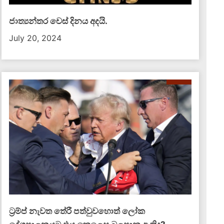
ජාත්‍යන්තර චෙස් දිනය අදයි.
July 20, 2024
ට්‍රම්ප් නැවත තේරී පත්වුවහොත් ලෝක