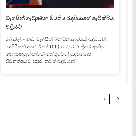
මීගමුව බන්ධනාගාරය ලෙයින් තෙත් කළ
ගැටුමේ සම්පූර්ණ කතාව
July 5, 2026
මීගමුව බන්ධනාගාරය තුළ අද (05) දහවල් රැඳවියන්
දෙපිරිසක් අතර ඇතිවූ ගැටුම "බූරු මූණා" නම් පාතාල
කල්ලි සාමාජිකයා සමග සමීප සබඳතා පවත්වන
මත්ද්‍රව්‍ය...