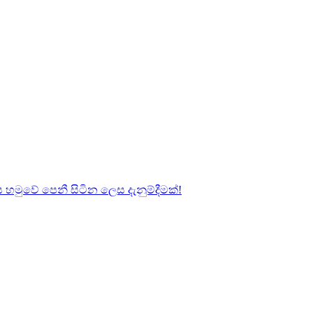
හමුවේ පෙනී සිටින ලෙස දැනුම්දීමක්!