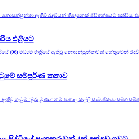
නොසන්සුන්තා ඇතිවී රැඳවියන් තිදෙනෙක් ජීවිතක්ෂයට පත්විය. එම
ිරිය එළියට
ේ (06) මධ්‍යම රාත්‍රියේ ඇතිවූ නොසන්සුන්තාවක් හේතුවෙන් රැඳව
ටුමේ සම්පූර්ණ කතාව
ඇතිවූ ගැටුම "බූරු මූණා" නම් පාතාල කල්ලි සාමාජිකයා සමග සමීප ස
සිද්ධියේ සැකකරුවන් 4ක් අත්අඩංගුවට