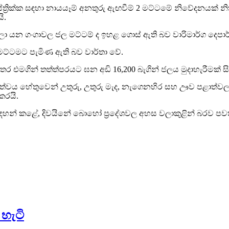
‍රික්ක සඳහා නායයෑම් අනතුරු ඇඟවීම් 2 මට්ටමේ නිවේදනයක් නික
ි.
වලා යන ගංගාවල ජල මට්ටම් ද ඉහළ ගොස් ඇති බව වාරිමාර්ග දෙපා
මට්ටමට පැමිණ ඇති බව වාර්තා වේ.
 අතර එමගින් තත්ත්පරයට ඝන අඩි 16,200 බැගින් ජලය මුදාහැරීමක් 
ත්වය හේතුවෙන් උතුරු, උතුරු මැද, නැගෙනහිර සහ ඌව පළාත්වල 
කරයි.
ා සඳහන් කළේ, දිවයිනේ බොහෝ ප්‍රදේශවල අහස වලාකුළින් බරව පව
හැටි