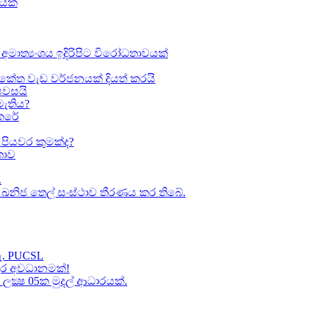
ඛයක්
අමාත්‍යංශය ඉදිරිපිට විරෝධතාවයක්
කේත වැඩ වර්ජනයක් දියත් කරයි
 පවසයි
මැතිය?
කෙරේ
පියවර කුමක්ද​?
ාව​
.
කා ඛනිජ තෙල් සංස්ථාව තීරණය කර තිබේ.
හැ. PUCSL
තුර අවධානමක්!
ක්‍ෂ 05ක​ මුදල් ආධාරයක්​.