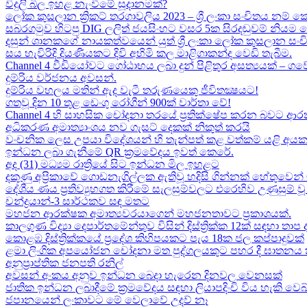
විදුලි බිල ඉහළ නැංවීමේ සූදානමක්?
ලෝක කුසලාන ක්‍රිකට් තරගාවලිය 2023 – ශ්‍රී ලංකා සංචිතය නම් කෙ
සබරගමුව හිටපු DIG ලලිත් ජයසිංහට වසර 5ක සිරදඬුවම් නියම 
දසුන් ශානකගේ නායකත්වයෙන් යුත් ශ්‍රී ලංකා ලෝක කුසලාන සං
සය හැවිරිදි දියණියකට දිවි අහිමි කල මාළිගාකන්ද වෙඩි තැබීම​.
Channel 4 වීඩියෝවට ගෝඨාභය ලබා දුන් පිළිතුර අසත්‍යයක් – ගවේෂණා
දුම්රිය වර්ජනය අවසන්.
දුම්රිය වහලය මතින් ඇද​ වැටී තරුණයෙකු ජීවිතක්‍ෂයට​!
ගතවූ දින 10 තුළ ඩෙංගු රෝගීන් 900ක් වාර්තා වේ!
Channel 4 හි සාහසික චෝදනා තරයේ ප්‍රතික්ෂේප කරන බවට ආරක
අධිකරණ අමාත්‍යාංශය නව ගැසට් දෙකක් නිකුත් කරයි
වංචනික ලෙස උපයා විදේශයන් හි තැන්පත් කළ​ වත්කම් යළි අයක
ඉන්ධන ලබා ගැනීමේ QR ක්‍රමවේදය ඉවත් කෙරේ.
අද (31) මධ්‍යම රාත්‍රියේ සිට ඉන්ධන මිල ඉහළට
දකුණු අප්‍රිකාවේ ගොඩනැගිල්ලක ඇතිවූ හදිසි ගින්නක් හේතුවෙන් 
දේශීය​ ණය ප්‍රතිව්‍යුහගත කිරීමේ සැලසුම්වලට එරෙහිව උණුසුම
චන්ද්‍රයාන්-3 සාර්ථකව සඳ මතට​
මහජන ආරක්ෂක අමාත්‍යවරයාගෙන් මහජනතාවට ප්‍රකාශයක්.
කාලගුණ විද්‍යා දෙපාර්තමේන්තුව විසින් දිස්ත්‍රික්ක 12ක් සඳහා ත
කොළඹ දිස්ත්‍රික්කයේ ප්‍රදේශ කිහිපයකට පැය 18ක ජල කප්පාදුවක්
ළමා ලිංගික අපයෝජන චෝදනා මත පුද්ගලයකුට පහර දී ඝාතනය කළ
අනුප්‍රාප්තික ජනපති රනිල්
අවසන් අංකය අනුව ඉන්ධන බෙදා හැරෙන දිනවල වෙනසක්
ජාතික ඉන්ධන ලබාදීමේ ක්‍රමවේදය සඳහා ලියාපදිංචි විය හැකි වෙබ
ජපානයෙන් ලංකාවට මේ වෙලාවේ උදව් නෑ