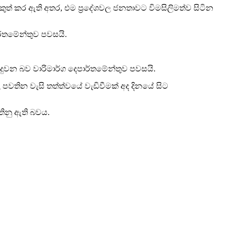
ුත් කර ඇති අතර, එම ප්‍රදේශවල ජනතාවට විමසිලිමත්ව සිටින
ර්තමේන්තුව පවසයි.
සිදුවන බව වාරිමාර්ග දෙපාර්තමේන්තුව පවසයි.
පවතින වැසි තත්ත්වයේ වැඩිවීමක් අද දිනයේ සිට
තිනු ඇති බවය.