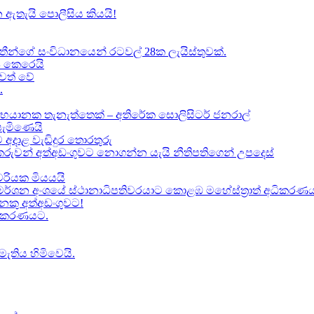
 ඇතැයි පොලීසිය කියයි!
ාතීන්ගේ සංවිධානයෙන් රටවල් 28ක ලැයිස්තුවක්.
ේප කෙරෙයි
වත් වේ
.
භයානක තැනැත්තෙක් – අතිරේක සොලිසිටර් ජනරාල්
පැමිණෙයි
 අදාළ වැඩිදුර තොරතුරු
කකරුවන් අත්අඩංගුවට නොගන්න යැයි නීතිපතිගෙන් උපදෙස්
‍යවරියක මියයයි
මර්ශන අංශයේ ස්ථානාධිපතිවරයාට කොළඹ මහේස්ත්‍රාත් අධිකරණය 
කු අත්අඩංගුවට​!
ධිකරණයට​.
මැතිය හිමිවෙයි.