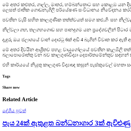
මේ අතර කළුතර, ගාල්ල, මාතර, හම්බන්තොට සහ කොළඹ යන දිස්ත්
ලෙසත් ජාතික ගොඩනැගිලි පර්යේෂණ සංවිධානය නිවේදනය කරය
පවතින වැසි සහිත කාලගුණික තත්ත්වයත් සමග කළු,ගිං සහ නිල්
නිල්වලා ගඟ, තලගහගොඩ සහ පානදුගම යන ප්‍රදේශවලින් පිටාර 
දැදුරු ඔය ජලාශයේ වාන් දොරටු 6ක් අඩි 4 බැගින් විවෘත කර ඇති
මේ අතර දිවයින ආශ්‍රිතව පහළ වායුගෝලයේ පවතින කැලඹිලි තත්
බලාපොරොත්තු වන බව කාලගුණවිද්‍යා දෙපාර්තමේන්තුව සඳහන් 
එහි කාර්යයේ නියුතු කාලගුණ විද්‍යාඥ කසුන් පැස්කුවෙල් මහත
Tags
Share now
Related Article
දේශීය පුවත්
පැය 24ක් ඇතුළත බන්ධනාගාර 3ක් ඇවිළුණු 