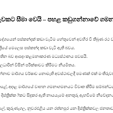
ීරුවකට සීමා වෙයි – පහළ කඩුගන්නාවේ ග
ප්‍රදේශයෙන් පස්කන්දක් කඩා වැටීම හේතුවෙන් අවහිර වී තිබුණ 
්‍රියේ මෙලෙස පස්කන්ද කඩා වැටී ඇති බවය.
පවතින බව ආපදා කළමනාකරණ මධ්‍යස්ථානය පවසයි.
ධාරීන් විසින් පරීක්ෂාවට කිරීමට නියමිතය.
නාව මාර්ගය වර්ෂාව නොමැති අවස්ථාවලදී පමණක් එක් මංතීරුව
් කළේ, අදාළ මාර්ගයේ වාහන ගමනාගමනයට විවෘත කිරීම සම්බන
දිස්ත්‍රික්ක 7කට සිදුකර ඇති නායයෑමේ අනතුරු ඇඟවීමේ නිවේද
ේ, කුරුණෑගල, නුවරඑළිය යන රත්නපුර යන දිස්ත්‍රික්කවල ජනතා