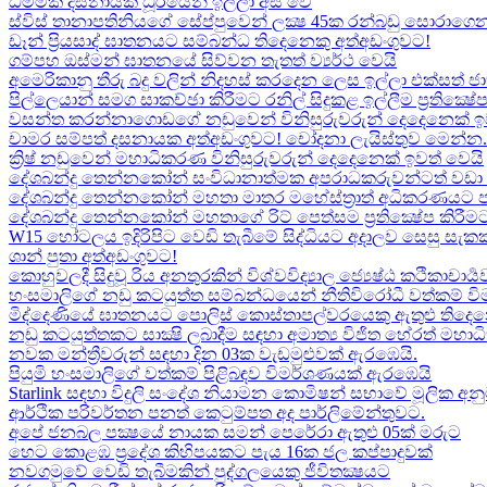
ධම්මික දසනායක ධූරයෙන් ඉල්ලා අස් වේ
ස්විස් තානාපතිනියගේ සේප්පුවෙන් ලක්‍ෂ 45ක රන්බඩු සොරාගෙන
ඩෑන් ප්‍රියසාද් ඝාතනයට සම්බන්ධ තිදෙනෙකු අත්අඩංගුවට​!
ගම්පහ ඔස්මන් ඝාතනයේ සිව්වන තැතත් ව්‍යර්ථ වෙයි
අමෙරිකානු තීරු බදු වලින් නිදහස් කරදෙන ලෙස ඉල්ලා එක්සත් ජ
පිල්ලෙයාන් සමග සාකච්ඡා කිරීමට රනිල් සිදුකළ ඉල්ලීම ප්‍රතික්‍ෂ
වසන්ත කරන්නාගොඩගේ නඩුවෙන් විනිසුරුවරුන් දෙදෙනෙක් ඉ
චාමර සම්පත් දසනායක අත්අඩංගුවට​! චෝදනා ලැයිස්තුව මෙන්න​.
ක්‍රිෂ් නඩුවෙන් මහාධිකරණ විනිසුරුවරුන් දෙදෙනෙක් ඉවත් වෙයි
දේශබන්දු තෙන්නකෝන් සංවිධානාත්මක අපරාධකරුවන්ටත් වඩා 
දේශබන්දු තෙන්නකෝන් මහතා මාතර මහේස්ත්‍රාත් අධිකරණයට 
දේශබන්දු තෙන්නකෝන් මහතාගේ රිට් පෙත්සම ප්‍රතික්‍ෂේප කිරීමට
W15 හෝටලය ඉදිරිපිට වෙඩි තැබීමේ සිද්ධියට අදාලව​ සෙසු සැ
ශාන් පුතා අත්අඩංගුවට!
කොහුවලදී සිදුවූ රිය අනතුරකින් විශ්වවිද්‍යාල ජ්‍යෙෂ්ඨ කථිකාචාර්
හංසමාලිගේ නඩු කටයුත්ත සම්බන්ධයෙන් නීතිවිරෝධී වත්කම් වි
මිද්දෙණියේ ඝාතනයට පොලිස් කොස්තාපල්වරයෙකු ඇතුළු තිදෙනෙ
නඩු කටයුත්තකට සාක්‍ෂි ලබාදීම සඳහා අමාත්‍ය විජිත හේරත් මහා
නවක මන්ත්‍රීවරුන් සඳහා දින 03ක වැඩමුළුවක් ඇරඹෙයි.
පියුමි හංසමාලිගේ වත්කම් පිළිබඳව විමර්ශණයක් ඇරඹෙයි
Starlink සඳහා විදුලි සංදේශ නියාමන කොමිෂන් සභාවේ මූලික අනු
ආර්ථික පරිවර්තන පනත් කෙටුම්පත අද පාර්ලිමේන්තුවට.
අපේ ජනබල පක්‍ෂයේ නායක සමන් පෙරේරා ඇතුළු 05ක් මරුට​
හෙට කොළඹ ප්‍රදේශ කිහිපයකට පැය 16ක ජල කප්පාදුවක්
නවගමුවේ වෙඩි තැබීමකින් පුද්ගලයෙකු ජීවිතක්‍ෂයට​