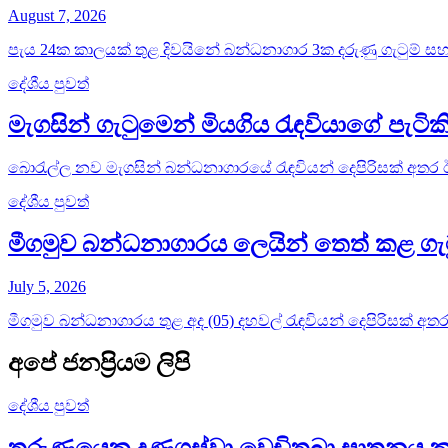
August 7, 2026
පැය 24ක කාලයක් තුළ දිවයිනේ බන්ධනාගාර 3ක දරුණු ගැටුම් සහ 
දේශීය පුවත්
මැගසින් ගැටුමෙන් මියගිය රැඳවියාගේ පැටික
බොරැල්ල නව මැගසින් බන්ධනාගාරයේ රැඳවියන් දෙපිරිසක් අතර ඊය
දේශීය පුවත්
මීගමුව බන්ධනාගාරය ලෙයින් තෙත් කළ ගැ
July 5, 2026
මීගමුව බන්ධනාගාරය තුළ අද (05) දහවල් රැඳවියන් දෙපිරිසක් අතර 
අපේ ජනප්‍රියම ලිපි
දේශීය පුවත්
තරුණයෙකු දණගස්වා වෙඩිතබා ඝාතනය කළ 