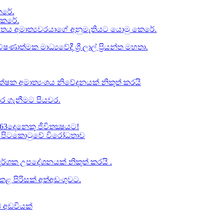
රේ​.
කෙරේ.
චිතය අමාත්‍යවරයාගේ අනුමැතියට​ යොමු කෙරේ.
ත්මක මාධ්‍යවේදී ශ්‍රී ලාල් ප්‍රියන්ත මහතා.
්ෂක අමාත්‍යංශය නිවේදනයක් නිකුත් කරයි
ර ගැනීමට පියවර​.
63දෙනෙකු ජීවිතක්‍ෂයට​!
් වූ පිටකොටුවේ විරෝධතාව
ාප දර්ශක උපදේශනයක් නිකුත් කරයි .
 පිරිසක් අත්අඩංගුවට.
් අඩවියක්