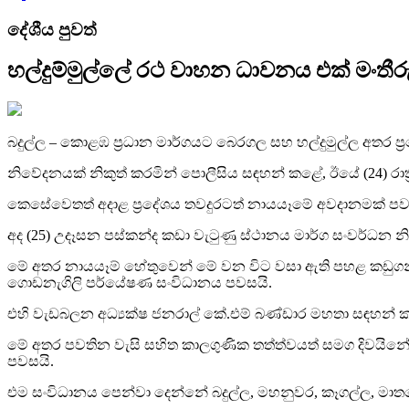
දේශීය පුවත්
හල්දුම්මුල්ලේ රථ වාහන ධාවනය එක් මංත
බදුල්ල – කොළඹ ප්‍රධාන මාර්ගයට බෙරගල සහ හල්දුමුල්ල අතර 
නිවේදනයක් නිකුත් කරමින් පොලීසිය සඳහන් කළේ, ඊයේ (24) රාත
කෙසේවෙතත් අදාළ ප්‍රදේශය තවදුරටත් නායයෑමේ අවදානමක් 
අද (25) උදෑසන පස්කන්ද කඩා වැටුණු ස්ථානය මාර්ග සංවර්ධන නිල
මේ අතර නායයෑම් හේතුවෙන් මේ වන විට වසා ඇති පහළ කඩුගන්
ගොඩනැගිලි පර්යේෂණ සංවිධානය පවසයි.
එහි වැඩබලන අධ්‍යක්ෂ ජනරාල් කේ.එම් බණ්ඩාර මහතා සඳහන
මේ අතර පවතින වැසි සහිත කාලගුණික තත්ත්වයත් සමග දිවයිනේ 
පවසයි.
එම සංවිධානය පෙන්වා දෙන්නේ බදුල්ල, මහනුවර, කෑගල්ල, මාතල