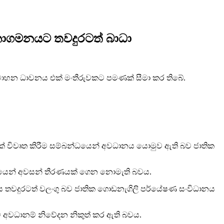
මනාගමනයට තවදුරටත් බාධා
රථ වාහන ධාවනය එක් මංතීරුවකට පමණක් සීමා කර තිබේ.
ක් විවෘත කිරීම සම්බන්ධයෙන් අවධානය යොමුව ඇති බව ජාතික
්ධයෙන් අවසන් තීරණයක් ගෙන නොමැති බවය.
නය තවදුරටත් වලංගු බව ජාතික ගොඩනැගිලි පර්යේෂණ සංවිධානය
ව අවධානම් නිවේදන නිකුත් කර ඇති බවය.