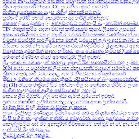
රජයේ නිලධාරීන්ගේ රාජකාරි වේලාවන් සම්බන්ධයෙන් චක්‍රලේ
ක්‍රීඩා අමාත්‍ය හරීන් සහ​ ICC ප්‍රධානියා අතර හමුවක්
ජාතික අපේක්‍ෂකයා ලෙස රනිල් ජනපති සටනට​
ත්‍රස්ත විරෝධී පනත් කෙටුම්පත අද පාර්ලිමේන්තුවට​
කෙහෙළිය රඹුක්වැල්ල අත්අඩංගුවට ගන්නැයි බල කරමින් සෞඛ්‍ය 
TIN නිකුත් කිරීම සඳහා වඩාත් කාර්යක්‍ෂම ක්‍රියාවලියකට උපදෙස්
අසාධාරණ දීමනා ඉහළ නැංවීමට එරෙහිව සෞඛ්‍ය වෘත්තිකයන් සං
චමින්ද විජේසිරි පාර්ලිමේන්තු මන්ත්‍රී ධූරයෙන් ඉල්ලා අස්වන බව
රුසියාව සමඟින් න්‍යෂ්ටික බලාගාරයක් ඉදිකිරීමට ශ්‍රී ලංකාවේ අනු
විදෙස්ගත ශ්‍රමිකයින් සඳහා නවතම ණය යෝජනා ක්‍රමයක් දියත් 
රොෂාන් රණසිංහ සියළු අමාත්‍යධූරවලින් ඉවතට​
ශ්‍රී ලංකාව බංකොලොත් කරනු ලැබූ ආර්ථික ඝාතකයින්ට ගනු ලබන 
2024 අයවැය යෝජනාවලිය​ සහ ජනාධිපතිවරයාගේ සම්පූර්ණ කත
ක්‍රිකට් අතුරු කමිටුවට අදාළ ගැසට් නිවේදනය නිකුත් කෙරේ
ක්‍රීඩා ඇමතිගේ නියමය​ සහ ක්‍රිකට් රසිකයින්ගේ බලාපොරොත්තුව
අද (31) මධ්‍යම රාත්‍රියේ සිට ඉන්ධන මිල සංශෝධනය කිරීමට ලං
ජාතික හැඳුනුම්පත් ආශ්‍රිත සේවා ගාස්තු ඉහළට
කෙහෙළිය රඹුක්වැල්ල සෞඛ්‍ය ඇමති ධූරයෙන් ඉවතට​.
ප්‍රකට ව්‍යාපාරික ලලිත් කොතලාවල මහතා අභාවප්‍රාප්ත වෙයි.
අද දින​ සිට විදුලි ගාස්තු වැඩිවන ආකාරය​.
ලංකා විදුලිබල මණ්ඩලය විසින් යොමු කර ඇති දත්ත නිරවද්‍ය නැ
වැසි සහිත කාලගුණික තත්ත්වය තවදුරටත්. මාතර ප්‍රදේශයට ගංව
කොල්ලුපිටිය බස් රථ අනතුරින් ජීවිතක්‍ෂයට පත් වූවන් වෙනුවෙන් ල
ලාෆ් ගෑස් මිලත් ඉහළට​
ලිට්‍රෝ ගෑස් මිල​ ඉහළට​.