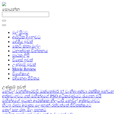
සොයන්න
මුල් පිටුව
ආර්ථික දියුනුවට
දේශීය පුවත්
කෙටි කතා මල්ල
ධනාත්මක චින්තනය
පාඨක ලිපි
විදෙස් පුවත්
උණුසුම් පුවත්
Movie Review
විශේෂාංග
එදිනෙදා ජීවිතය
උණුසුම් පුවත්
නෙවිල් වන්නිආරච්චි ඔක්තෝබර් 17 වැනිදා දක්වා රක්ෂිත බන
අත්අඩංගුවට ගත් මහින්දගේ PSO අධිකරණයට රැගෙන එයි
මහින්දගේ ප්‍රධාන ආරක්ෂක නිලධාරී නෙවිල් අත්අඩංගුවට
හිටපු රාජ්‍ය අමාත්‍ය ලොහාන් රත්වත්තේ ජීවිතක්ෂයට
තෙල් සහ රත්‍රං මිල පහතට