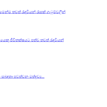
ෙන්ම තවත් රැඳවියන් රැසක් ගැටුම්වලින්
ියෙකු ජීවිතක්ෂයට පත්ව තවත් රැඳවියන්
බඳතා පවත්වන මත්ද්‍රව්‍ය...