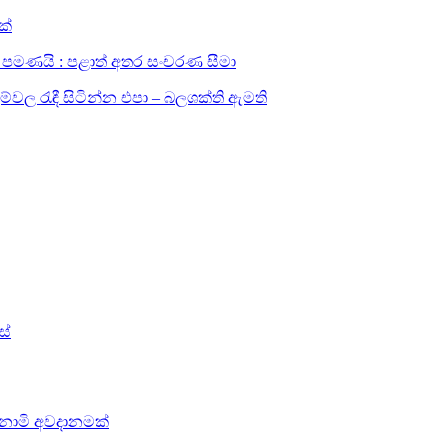
ක්
සඳහා පමණයි : පළාත් අතර සංචරණ සීමා
ල රැඳී සිටින්න එපා – බලශක්ති ඇමති
ස්
සුනාමි අවදානමක්