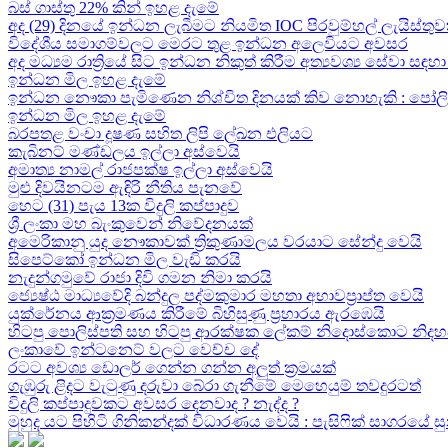
බස් ගාස්තු 22% කින් ඉහළ දැමේ
අද (29) දිනයේ ඉන්ධන ලැබීමට නියමිත IOC පිරවුම්හල් ලැයිස්තුව
විදේශීය සමාගම්වලට මෙරට තුළ ඉන්ධන අලෙවියට අවසර
අද මධ්‍යම රාත්‍රියේ සිට ඉන්ධන නිකුත් කිරීම අත්‍යවශ්‍ය සේවා 
ඉන්ධන මිල ඉහළ දැමේ
ඉන්ධන නෞකා පැමිණෙන නිශ්චිත දිනයක් කිව නොහැකි : පෝලිම්ව
ඉන්ධන මිල ඉහළ දැමේ
බරපතළ වංචා දූෂණ සහිත ලිපි ලේඛන එලියට
කැබිනට් මණ්ඩලය ඉල්ලා අස්වෙයි
අමාත්‍ය නාමල් රාජපක්ෂ ඉල්ලා අස්වෙයි
මුළු දිවයිනටම ඇඳිරි නීතිය පැනවේ
හෙට (31) පැය 13ක විදුලි කප්පාදුව
ශ්‍රී ලංකා මහ බැංකුවෙන් නිවේදනයක්
අමෙරිකානු යුද නෞකාවක් ත්‍රිකුණාමලය වරයාට සේන්දු වෙයි
සිපෙට්කෝ ඉන්ධන මිල වැඩි කරයි
නැදුන්ගමුවේ රාජා දිවි ගමන නිමා කරයි
ජ්‍යෙෂ්ඨ මාධ්‍යවේදි බන්දුල පද්මකුමාර මහතා අභාවප්‍රාප්ත වෙයි
යුක්රේනය ආක්‍රමණය කිරීමේ බිහිසුණු ප්‍රහාරය ඇරඹෙයි
හිටපු පොලිස්පති සහ හිටපු ආරක්ෂක ලේකම් නිදොස්කොට නිදහ
ලංකාවේ ඉන්ටනෙට් වලට වෙච්ච දේ
රටට අවශ්‍ය ඩොලර් ගෙන්න ගන්න අලුත් ක්‍රමයක්
ගැඹුරු ළිදට වැටුණු දරුවා බේරා ගැනීමේ මෙහෙයුම් තවදුරටත්
විදුලි කප්පාදුවකට අවසර දෙනවාද ? නැද්ද ?
මුහුද යට පිහිටි ගිනිකන්දක් විධාරණය වෙයි : පැසිෆික් සාගරයේ 