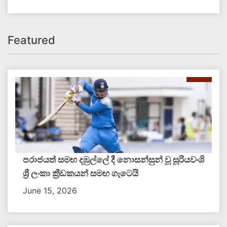
Featured
පරාජයත් සමඟ දඹුල්ලේ දී නොසන්සුන් වූ සූරියවංශි
ශ්‍රී ලංකා ක්‍රීඩකයන් සමඟ ගැටෙයි
June 15, 2026