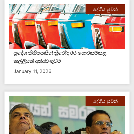
දේශීය පුවත්
ප්‍රදේශ කිහිපයකින් ත්‍රීරෝද රථ සොරකම්කළ
කල්ලියක් අත්අඩංගුවට
January 11, 2026
දේශීය පුවත්