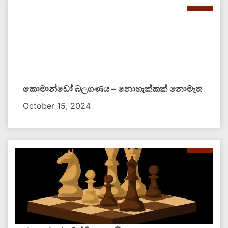
කොමාන්ඩෝ බලගණය – නොහැක්කක් නොමැත​
October 15, 2024