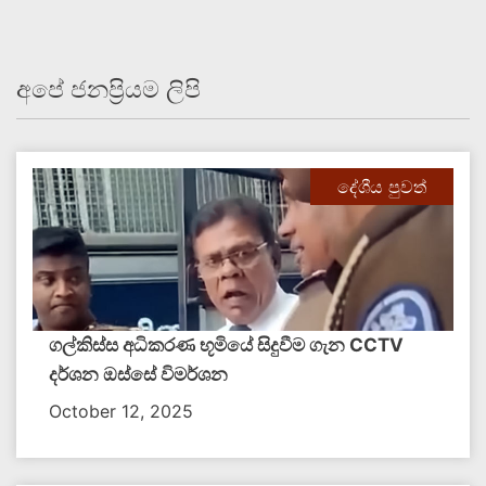
අපේ ජනප්‍රියම ලිපි
දේශීය පුවත්
ගල්කිස්ස අධිකරණ භූමියේ සිදුවීම ගැන CCTV
දර්ශන ඔස්සේ විමර්ශන
October 12, 2025