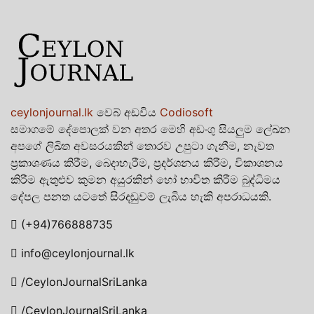
ceylonjournal.lk
වෙබ් අඩවිය
Codiosoft
සමාගමේ දේපොලක් වන අතර මෙහි අඩංගු සියලුම ලේඛන
අපගේ ලිඛිත අවසරයකින් තොරව උපුටා ගැනීම, නැවත
ප්‍රකාශණය කිරීම, බෙදාහැරීම, ප්‍රදර්ශනය කිරීම, විකාශනය
කිරීම ඇතුළුව කුමන අයුරකින් හෝ භාවිත කිරීම බුද්ධිමය
දේපල පනත යටතේ සිරදඬුවම් ලැබිය හැකි අපරාධයකි.
(+94)766888735
info@ceylonjournal.lk
/CeylonJournalSriLanka
/CeylonJournalSriLanka