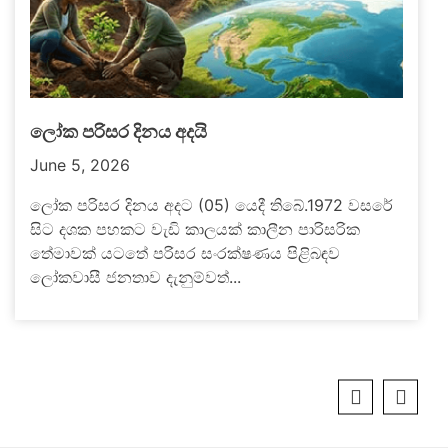
ලෝක පරිසර දිනය අදයි
June 5, 2026
ලෝක පරිසර දිනය අදට (05) යෙදී තිබේ.1972 වසරේ
සිට දශක පහකට වැඩි කාලයක් කාලීන පාරිසරික
තේමාවක් යටතේ පරිසර සංරක්ෂණය පිළිබඳව
ලෝකවාසී ජනතාව දැනුම්වත්...