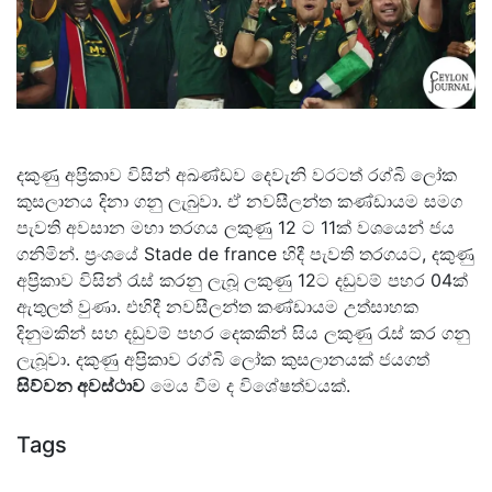
දකුණු අප්‍රිකාව විසින් අඛණ්ඩව දෙවැනි වරටත් රග්බි ලෝක
කුසලානය දිනා ගනු ලැබුවා. ඒ නවසීලන්ත කණ්ඩායම සමග
පැවති අවසාන මහා තරගය ලකුණු 12 ට 11ක් වශයෙන් ජය
ගනිමින්. ප්‍රංශයේ Stade de france හිදී පැවති තරගයට, දකුණු
අප්‍රිකාව විසින් රැස් කරනු ලැබූ ලකුණු 12ට දඩුවම් පහර 04ක්
ඇතුලත් වුණා. එහිදී නවසීලන්ත කණ්ඩායම උත්සාහක
දිනුමකින් සහ දඩුවම් පහර දෙකකින් සිය ලකුණු රැස් කර ගනු
ලැබූවා. දකුණු අප්‍රිකාව රග්බි ලෝක කුසලානයක් ජයගත්
සිව්වන අවස්ථාව
මෙය වීම ද විශේෂත්වයක්.
Tags