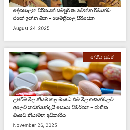
දේශපාලන චරිතයක් සම්පුර්ණ වෙන්න රිමාන්ඩ්
එකේ ඉන්න ඕන – මෛත්‍රීපාල සිරිසේන
August 24, 2025
දේශීය පුවත්
උපරිම මිල නියම කළ ඖෂධ එම මිල ගණන්වලට
අලෙවි කරන්නේදැයි සොයා විමර්ශන – ජාතික
ඖෂධ නියාමන අධිකාරිය
November 26, 2025