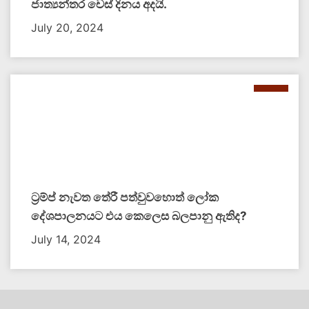
ජාත්‍යන්තර චෙස් දිනය අදයි.
July 20, 2024
ට්‍රම්ප් නැවත තේරී පත්වුවහොත් ලෝක
දේශපාලනයට එය කෙලෙස බලපානු ඇතිද​?
July 14, 2024