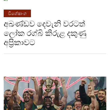
විශේෂාංග
අඛණ්ඩව දෙවැනි වරටත්
ලෝක රග්බි කිරුළ දකුණු
අප්‍රිකාවට​